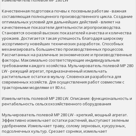
Качественная подготовка почвы к посевным работам - важная
составляющая полноценного производственного цикла. Создание
оптимальных условий для дальнейших действий - влияет на
качественные показатели деятельности агропроизводства.
Становятся основой высоких показателей качества и количества
урожаев. Достигается такая успешность благодаря широкому
ассортименту новейших технических разработок. Способных
механизировать большинство производственных процессов.
Рассчитанных на различные экономические и производственные
факторы. Максимально соответствующие индивидуальным
требованиям каждого хозяйства. Мульчирователь полевой MP 280
LW - режущий агрегат, предназначенный измельчать
растительные остатки в мульчу. Словенская разработка для
современных хозяйств. Для осуществления работ совместим с
тракторными моделями от 80 л.с.
Измельчитель полевой MP 280 LW. Описание: функциональность и
рентабельность сельскохозяйственного оборудования
Мульчирователь полевой MP 280 LW - крепкий, мощный агрегат.
Эффективно измельчает остатки растений, выступают зеленым
удобрением. Измельчает траву, солому зерновых, кукурузных,
подсолнечных культур. Срезает сорняки, измельчает