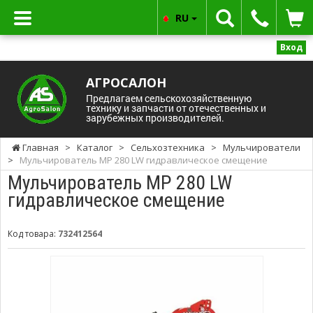
RU
Вход
АГРОСАЛОН
Предлагаем сельскохозяйственную
технику и запчасти от отечественных и
зарубежных производителей.
Главная
>
Каталог
>
Сельхозтехника
>
Мульчирователи
>
Мульчирователь MР 280 LW гидравлическое смещение
Мульчирователь MР 280 LW
гидравлическое смещение
Код товара:
732412564