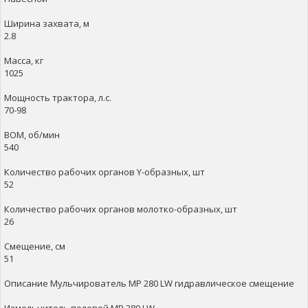
Ширина захвата, м
2.8
Масса, кг
1025
Мощность трактора, л.с.
70-98
ВОМ, об/мин
540
Количество рабочих органов Y-образных, шт
52
Количество рабочих органов молотко-образных, шт
26
Смещение, см
51
Описание Мульчирователь MР 280 LW гидравлическое смещение
Измельчитель полевой MP 280 LW