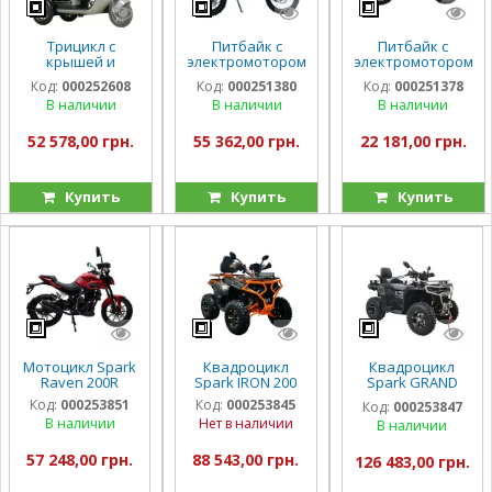
Трицикл с
Питбайк с
Питбайк с
крышей и
электромотором
электромотором
электромотором
Spark Nova
Spark Buddy
Код:
000252608
Код:
000251380
Код:
000251378
Spark Guard
1500w
1000w
В наличии
В наличии
В наличии
1200w
52 578,00 грн.
55 362,00 грн.
22 181,00 грн.
Купить
Купить
Купить
Мотоцикл Spark
Квадроцикл
Квадроцикл
Raven 200R
Spark IRON 200
Spark GRAND
250SE
Код:
000253851
Код:
000253845
Код:
000253847
В наличии
Нет в наличии
В наличии
57 248,00 грн.
88 543,00 грн.
126 483,00 грн.