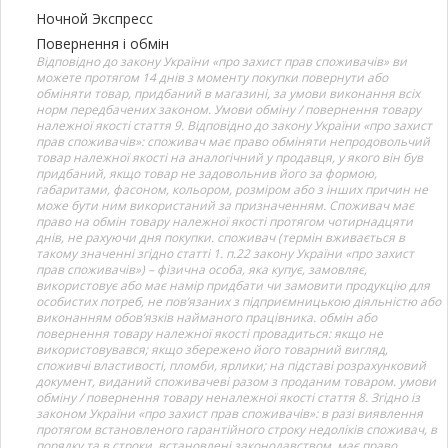
Ночной Экспресс
Повернення і обмін
Відповідно до закону України «про захист прав споживачів» ви
можете протягом 14 днів з моменту покупки повернути або
обміняти товар, придбаний в магазині, за умови виконання всіх
норм передбачених законом. Умови обміну / повернення товару
належної якості стаття 9. Відповідно до закону України «про захист
прав споживачів»: споживач має право обміняти непродовольчий
товар належної якості на аналогічний у продавця, у якого він був
придбаний, якщо товар не задовольнив його за формою,
габаритами, фасоном, кольором, розміром або з інших причин не
може бути ним використаний за призначенням. Споживач має
право на обмін товару належної якості протягом чотирнадцяти
днів, не рахуючи дня покупки. споживач (термін вживається в
такому значенні згідно статті 1. п.22 закону України «про захист
прав споживачів») – фізична особа, яка купує, замовляє,
використовує або має намір придбати чи замовити продукцію для
особистих потреб, не пов’язаних з підприємницькою діяльністю або
виконанням обов’язків найманого працівника. обмін або
повернення товару належної якості провадиться: якщо не
використовувався; якщо збережено його товарний вигляд,
споживчі властивості, пломби, ярлики; на підставі розрахунковий
документ, виданий споживачеві разом з проданим товаром. умови
обміну / повернення товару неналежної якості стаття 8. Згідно із
законом України «про захист прав споживачів»: в разі виявлення
протягом встановленого гарантійного строку недоліків споживач, в
порядку та в строки, встановлені законодавством, має право