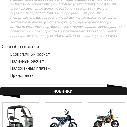
вимагати безоплатного усунення недоліків товару в розумний
строк. вимоги споживача, передбачених цією статтею, не
підлягають задоволенню, якщо продавець, виробник
(підприємство, що задовольняє вимоги споживача, встановлені
частиною першою цієї статті) доведуть, що недоліки товару
виникли внаслідок порушення споживачем правил користування
товаром або його зберігання. Споживач має право брати участь у
перевірці якості товару особисто або через свого представника.
Способы оплаты
Безналичный расчёт
Наличный расчёт
Наложенный платеж
Предоплата
НОВИНКИ!