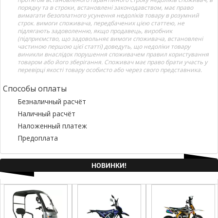
порядку та в строки, встановлені законодавством, має право
вимагати безоплатного усунення недоліків товару в розумний
строк. вимоги споживача, передбачених цією статтею, не
підлягають задоволенню, якщо продавець, виробник
(підприємство, що задовольняє вимоги споживача, встановлені
частиною першою цієї статті) доведуть, що недоліки товару
виникли внаслідок порушення споживачем правил користування
товаром або його зберігання. Споживач має право брати участь у
перевірці якості товару особисто або через свого представника.
Способы оплаты
Безналичный расчёт
Наличный расчёт
Наложенный платеж
Предоплата
НОВИНКИ!