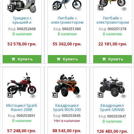
Трицикл с
Питбайк с
Питбайк с
крышей и
электромотором
электромотором
электромотором
Spark Nova
Spark Buddy
Код:
000252608
Код:
000251380
Код:
000251378
Spark Guard
1500w
1000w
В наличии
В наличии
В наличии
1200w
52 578,00 грн.
55 362,00 грн.
22 181,00 грн.
Купить
Купить
Купить
Мотоцикл Spark
Квадроцикл
Квадроцикл
Raven 200R
Spark IRON 200
Spark GRAND
250SE
Код:
000253851
Код:
000253845
Код:
000253847
В наличии
Нет в наличии
В наличии
57 248,00 грн.
88 543,00 грн.
126 483,00 грн.