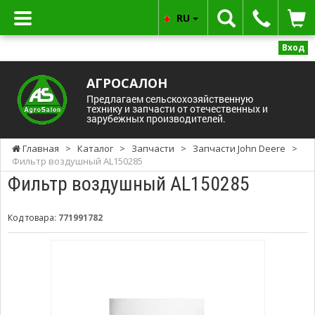
RU
Вход
АГРОСАЛОН
Предлагаем сельскохозяйственную
технику и запчасти от отечественных и
зарубежных производителей.
Главная
>
Каталог
>
Запчасти
>
Запчасти John Deere
>
Фильтр воздушный AL150285
Фильтр воздушный AL150285
Код товара:
771991782