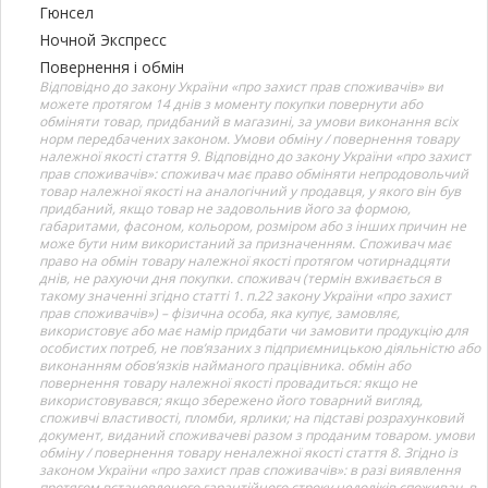
Гюнсел
Ночной Экспресс
Повернення і обмін
Відповідно до закону України «про захист прав споживачів» ви
можете протягом 14 днів з моменту покупки повернути або
обміняти товар, придбаний в магазині, за умови виконання всіх
норм передбачених законом. Умови обміну / повернення товару
належної якості стаття 9. Відповідно до закону України «про захист
прав споживачів»: споживач має право обміняти непродовольчий
товар належної якості на аналогічний у продавця, у якого він був
придбаний, якщо товар не задовольнив його за формою,
габаритами, фасоном, кольором, розміром або з інших причин не
може бути ним використаний за призначенням. Споживач має
право на обмін товару належної якості протягом чотирнадцяти
днів, не рахуючи дня покупки. споживач (термін вживається в
такому значенні згідно статті 1. п.22 закону України «про захист
прав споживачів») – фізична особа, яка купує, замовляє,
використовує або має намір придбати чи замовити продукцію для
особистих потреб, не пов’язаних з підприємницькою діяльністю або
виконанням обов’язків найманого працівника. обмін або
повернення товару належної якості провадиться: якщо не
використовувався; якщо збережено його товарний вигляд,
споживчі властивості, пломби, ярлики; на підставі розрахунковий
документ, виданий споживачеві разом з проданим товаром. умови
обміну / повернення товару неналежної якості стаття 8. Згідно із
законом України «про захист прав споживачів»: в разі виявлення
протягом встановленого гарантійного строку недоліків споживач, в