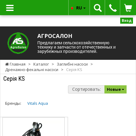
RU
Вход
АГРОСАЛОН
Предлагаем сельскохозяйственную
технику и запчасти от отечественных и
зарубежных производителей.
Главная
>
Каталог
>
Заглибні насоси
>
Дренажно-фекальні насоси
>
Серія KS
Серія KS
Сортировать:
Новые
Бренды:
Vitals Aqua