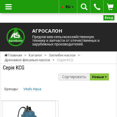
RU
Вход
АГРОСАЛОН
Предлагаем сельскохозяйственную
технику и запчасти от отечественных и
зарубежных производителей.
Главная
>
Каталог
>
Заглибні насоси
>
Дренажно-фекальні насоси
>
Серія KCG
Серія KCG
Сортировать:
Новые
Бренды:
Vitals Aqua