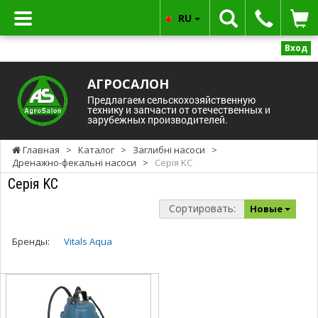
RU
Вход
АГРОСАЛОН
Предлагаем сельскохозяйственную
технику и запчасти от отечественных и
зарубежных производителей.
Главная
>
Каталог
>
Заглибні насоси
>
Дренажно-фекальні насоси
>
Серія KC
Серія KC
Сортировать:
Новые
Бренды:
Vitals Aqua