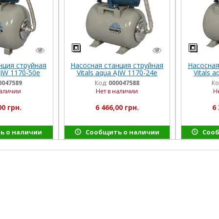
нция струйная
Насосная станция струйная
Насосная
AJW 1170-50e
Vitals aqua AJW 1170-24e
Vitals 
0047589
Код:
000047588
Ко
наличии
Нет в наличии
Н
00 грн.
6 466,00 грн.
6 
ь о наличии
Сообщить о наличии
Сооб