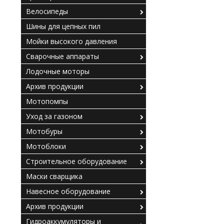
Велосипеды
Шины для цепных пил
Мойки высокого давления
Сварочные аппараты
Лодочные моторы
Архив продукции
Мотопомпы
Уход за газоном
Мотобуры
Мотоблоки
Строительное оборудование
Маски сварщика
Навесное оборудование
Архив продукции
Гидроаккумуляторы и