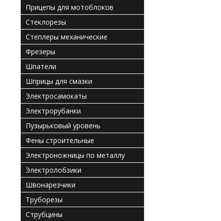
Прицепы для мотоблоков
Стеклорезы
Степлеры механические
Фрезеры
Шпатели
Шприцы для смазки
Электросамокаты
Электрорубанки
Пузырьковый уровень
Фены строительные
Электроножницы по металлу
Электролобзики
Швонарезчики
Труборезы
Струбцины