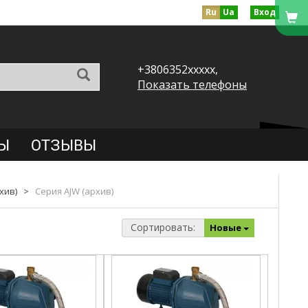
Ru
Ua
Вход
+3806352xxxxx,
Показать телефоны
Ы
ОТЗЫВЫ
хив)
>
Серия AJW (архив)
Сортировать:
Новые