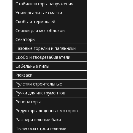
Стабилизаторы напряжения
Универсальные смазки
Скобы и термоклей
Сеялки для мотоблоков
Секаторы
Газовые горелки и паяльники
Скобо и гвоздезабиватели
Сабельные пилы
Рюкзаки
Рулетки строительные
Ручки для инструментов
Реноваторы
Редукторы лодочных моторов
Расширительные баки
Пылесосы строительные