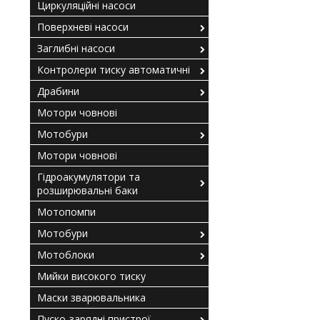
Циркуляційні насоси
Поверхневі насоси
Заглибні насоси
Контролери тиску автоматичні
Драбини
Мотори човнові
Мотобури
Мотори човнові
Гідроакумулятори та
розширювальні баки
Мотопомпи
Мотобури
Мотоблоки
Мийки високого тиску
Маски зварювальника
Пуско-зарядні пристрої