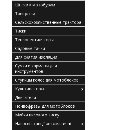
Шнеки к мотобурам
Трещотки
Сельскохозяйственные трактора
Тиски
Тепловентиляторы
Садовые тачки
Для снятия изоляции
Сумки и карманы для
инструментов
Ступицы колес для мотоблоков
Культиваторы
Двигатели
Почвофрезы для мотоблоков
Мийки високого тиску
Насосні станції автоматичні