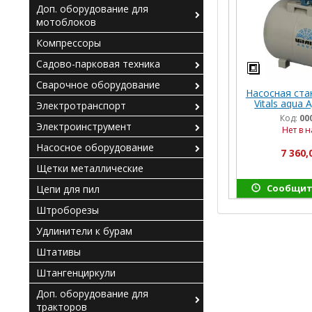
Доп. оборудование для
мотоблоков
Компрессоры
Садово-парковая техника
Сварочное оборудование
Насосная ста
Vitals aqua 
Электротранспорт
Код:
00
Электроинструмент
Нет в 
Насосное оборудование
7 360,
Щетки металлические
Сообщит
Цепи для пил
Штроборезы
Удлинители к бурам
Штативы
Штангенциркули
Доп. оборудование для
тракторов