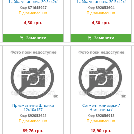
Шайба установча 30.5х42х1
Шайба установча 30.5х42х1
Код:
871645927
Код:
892053604
Під замовлення
Під замовлення
4,50 грн.
4,50 грн.
Замовити
Замовити
Призматична Шпонка
Сегмент жниварки /
12х10х157
Німеччина /
Код:
892053621
Код:
892056913
Під замовлення
Під замовлення
89,76 грн.
18,90 грн.