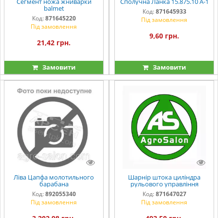
Сегмент ножа жниварки
Сполучна Ланка 15.875.10 A-1
balmet
Код:
871645933
Код:
871645220
Під замовлення
Під замовлення
9,60 грн.
21,42 грн.
Замовити
Замовити
Ліва Цапфа молотильного
Шарнір штока циліндра
барабана
рульового управління
Код:
892055340
Код:
871647027
Під замовлення
Під замовлення