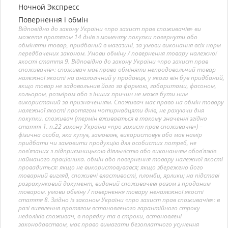
Ночной Экспресс
Повернення і обмін
Відповідно до закону України «про захист прав споживачів» ви
можете протягом 14 днів з моменту покупки повернути або
обміняти товар, придбаний в магазині, за умови виконання всіх норм
передбачених законом. Умови обміну / повернення товару належної
якості стаття 9. Відповідно до закону України «про захист прав
споживачів»: споживач має право обміняти непродовольчий товар
належної якості на аналогічний у продавця, у якого він був придбаний,
якщо товар не задовольнив його за формою, габаритами, фасоном,
кольором, розміром або з інших причин не може бути ним
використаний за призначенням. Споживач має право на обмін товару
належної якості протягом чотирнадцяти днів, не рахуючи дня
покупки. споживач (термін вживається в такому значенні згідно
статті 1. п.22 закону України «про захист прав споживачів») –
фізична особа, яка купує, замовляє, використовує або має намір
придбати чи замовити продукцію для особистих потреб, не
пов’язаних з підприємницькою діяльністю або виконанням обов’язків
найманого працівника. обмін або повернення товару належної якості
провадиться: якщо не використовувався; якщо збережено його
товарний вигляд, споживчі властивості, пломби, ярлики; на підставі
розрахунковий документ, виданий споживачеві разом з проданим
товаром. умови обміну / повернення товару неналежної якості
стаття 8. Згідно із законом України «про захист прав споживачів»: в
разі виявлення протягом встановленого гарантійного строку
недоліків споживач, в порядку та в строки, встановлені
законодавством, має право вимагати безоплатного усунення