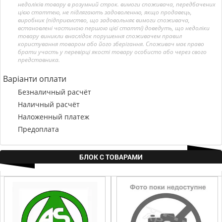
недоліків товару в розумний строк. вимоги споживача, передбачених
цією статтею, не підлягають задоволенню, якщо продавець,
виробник (підприємство, що задовольняє вимоги споживача,
встановлені частиною першою цієї статті) доведуть, що недоліки
товару виникли внаслідок порушення споживачем правил
користування товаром або його зберігання. Споживач має право
брати участь у перевірці якості товару особисто або через свого
представника.
Варіанти оплати
Безналичный расчёт
Наличный расчёт
Наложенный платеж
Предоплата
БЛОК С ТОВАРАМИ