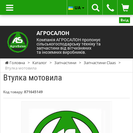
UA
Вхід
АГРОСАЛОН
Компанія АГРОСАЛОН пропонує
сільськогосподарську техніку та
запчастини від вітчизняних
та іноземних виробників.
Головна
>
Каталог
>
Запчастини
>
Запчастини Claas
>
Втулка мотовила
Втулка мотовила
Код товару:
871645149