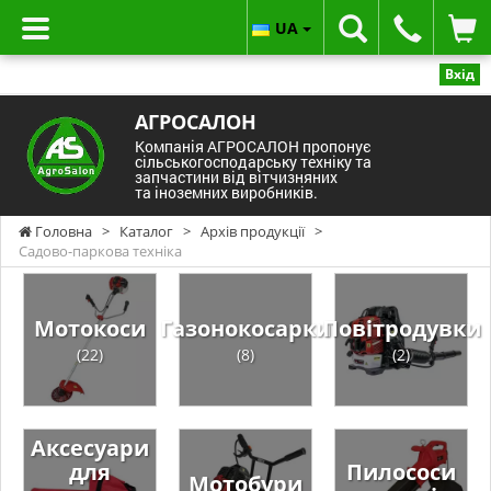
UA
Вхід
АГРОСАЛОН
Компанія АГРОСАЛОН пропонує
сільськогосподарську техніку та
запчастини від вітчизняних
та іноземних виробників.
Головна
>
Каталог
>
Архів продукції
>
Садово-паркова техніка
Мотокоси
Газонокосарки
Повітродувки
(22)
(8)
(2)
Аксесуари
для
Пилососи
Мотобури