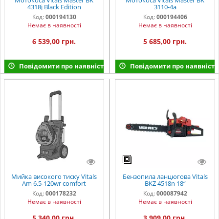
Мотокоса Vitals Master BK
Мотокоса Vitals Master BK
4318j Black Edition
3110-4a
Код:
000194130
Код:
000194406
Немає в наявності
Немає в наявності
6 539,00 грн.
5 685,00 грн.
Повідомити про наявність
Повідомити про наявність
Мийка високого тиску Vitals
Бензопила ланцюгова Vitals
Am 6.5-120wr сomfort
BKZ 4518n 18“
Код:
000178232
Код:
000087942
Немає в наявності
Немає в наявності
5 340,00 грн.
3 909,00 грн.