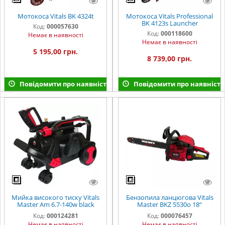
Мотокоса Vitals BK 4324t
Мотокоса Vitals Professional
BK 4123s Launcher
Код:
000057630
Код:
000118600
Немає в наявності
Немає в наявності
5 195,00 грн.
8 739,00 грн.
Повідомити про наявність
Повідомити про наявність
Мийка високого тиску Vitals
Бензопила ланцюгова Vitals
Master Am 6.7-140w black
Master BKZ 5530o 18“
edition
AluMagnio
Код:
000124281
Код:
000076457
Немає в наявності
Немає в наявності