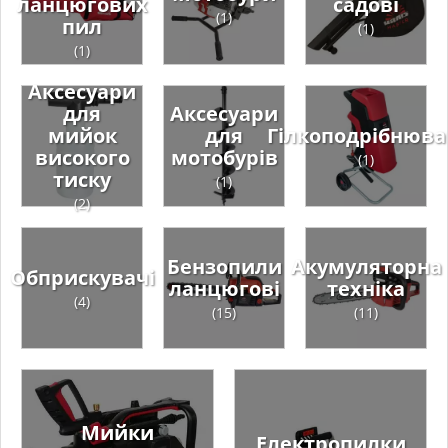
ланцюгових
садові
(1)
пил
(1)
(1)
Аксесуари
для
Аксесуари
мийок
для
Гілкоподрібнюва
високого
мотобурів
(1)
тиску
(1)
(2)
Бензопили
Акумуляторна
Обприскувачі
ланцюгові
техніка
(4)
(15)
(11)
Мийки
Електропилки