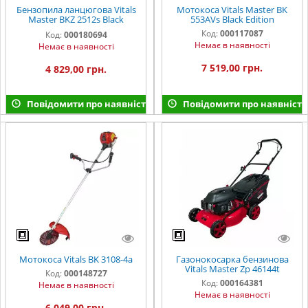
Бензопила ланцюгова Vitals
Мотокоса Vitals Master BK
Master BKZ 2512s Black
553AVs Black Edition
Edition
Код:
000117087
Код:
000180694
Немає в наявності
Немає в наявності
7 519,00 грн.
4 829,00 грн.
Повідомити про наявність
Повідомити про наявність
Мотокоса Vitals BK 3108-4a
Газонокосарка бензинова
Vitals Master Zp 46144t
Код:
000148727
Код:
000164381
Немає в наявності
Немає в наявності
6 049,00 грн.