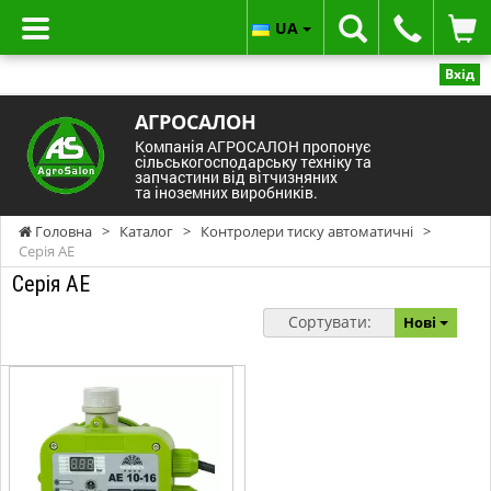
UA
Вхід
АГРОСАЛОН
Компанія АГРОСАЛОН пропонує
сільськогосподарську техніку та
запчастини від вітчизняних
та іноземних виробників.
Головна
>
Каталог
>
Контролери тиску автоматичні
>
Серія AE
Серія AE
Сортувати:
Нові