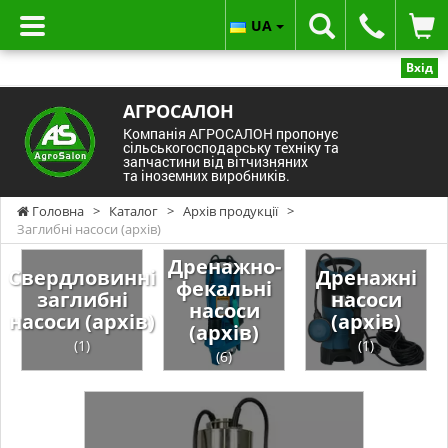
UA
Вхід
АГРОСАЛОН
Компанія АГРОСАЛОН пропонує
сільськогосподарську техніку та
запчастини від вітчизняних
та іноземних виробників.
Головна
>
Каталог
>
Архів продукції
>
Заглибні насоси (архів)
Дренажно-
Свердловинні
Дренажні
фекальні
заглибні
насоси
насоси
насоси (архів)
(архів)
(архів)
(1)
(1)
(6)