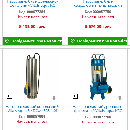
Насос заглибний дренажно-
Насос заглибний
фекальний Vitals aqua KC
свердловинний шнековий
1829f
Vitals aqua 2DS 0523-0,5r
Код:
000077286
Код:
000057750
Немає в наявності
Немає в наявності
8 192,00 грн.
5 674,00 грн.
Повідомити про наявність
Повідомити про наявність
Насос заглибний колодязний
Насос заглибний дренажно-
Vitals Aqua 5-4DCw 4535-1,0f
фекальный Vitals aqua KSG
1621f
Код:
000057999
Код:
000077288
Немає в наявності
Немає в наявності