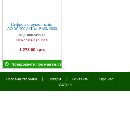
Цифрові струмові кліщі
AC/DC 400 А (True RMS, 4000
значень) INGCO INDUSTRIAL
Код:
000245532
Немає в наявності
1 278,00 грн.
Повідомити про наявність
Головна сторінка
|
Товари
|
Контакти
|
Про нас
|
Відгуки