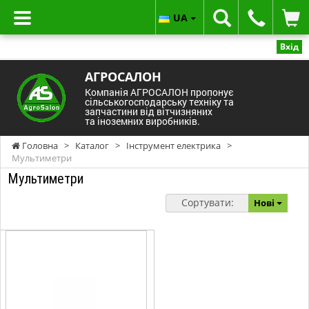
UA
Вхід
АГРОСАЛОН
Компанія АГРОСАЛОН пропонує
сільськогосподарську техніку та
запчастини від вітчизняних
та іноземних виробників.
Головна
>
Каталог
>
Інструмент електрика
>
Мультиметри
Мультиметри
Сортувати:
Нові