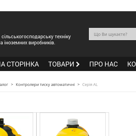
сільськогосподарську техніку
та іноземних виробників.
А СТОРІНКА
ТОВАРИ
ПРО НАС
КО
алог
>
Контролери тиску автоматичні
>
Cерія AL