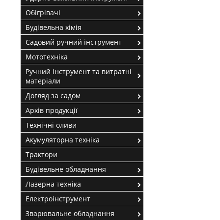
Обігрівачі
Будівельна хімія
Садовий ручний інструмент
Мототехніка
Ручний інструмент та витратні
матеріали
Догляд за садом
Архів продукції
Технічні оливи
Акумуляторна техніка
Трактори
Будівельне обладнання
Лазерна техніка
Електроінструмент
Зварювальне обладнання