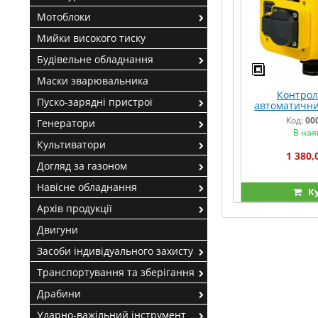
Мотоблоки
Мийки високого тиску
Будівельне обладнання
Маски зварювальника
Контрол
Пуско-зарядні пристрої
автоматичний
AL 4
Код:
00
Генератори
В ная
Культиватори
1 380,
Догляд за газоном
Навісне обладнання
К
Архів продукції
Двигуни
Засоби індивідуального захисту
Транспортування та зберігання
Драбини
Ударно-важільний інструмент