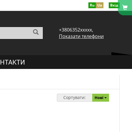
Ru
Ua
Вхід
+3806352xxxxx,
Показати телефони
НТАКТИ
Сортувати:
Нові