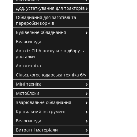
Дод. устаткування для тракторів
Обладнання для заготівлі та
переробки кормів
Будівельне обладнання
Велосипеди
Авто із США послуги з підбору та
доставки
Автотехніка
Сільськогосподарська техніка б/у
Міні техніка
Мотоблоки
Зварювальне обладнання
Кріпильний інструмент
Велосипеди
Витратні матеріали