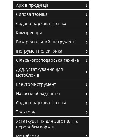
Архів продукції
Силова техніка
Садово-паркова техніка
Компресори
Вимірювальний інструмент
Інструмент електрика
Сільськогосподарська техніка
Дод. устаткування для
мотоблоків
Електроінструмент
Насосне обладнання
Садово-паркова техніка
Трактори
Устаткування для заготівлі та
переробки кормів
Мотоблоки