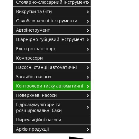
Столярно-слюсарний інструмент
Викрутки та біти
Оздоблювальні інструменти
Автоінструмент
Шарнірно-губцевий інструмент
Електротранспорт
Компресори
Насосні станції автоматичні
Заглибні насоси
Контролери тиску автоматичні
Поверхневі насоси
Гідроакумулятори та
розширювальні баки
Циркуляційні насоси
Архів продукції