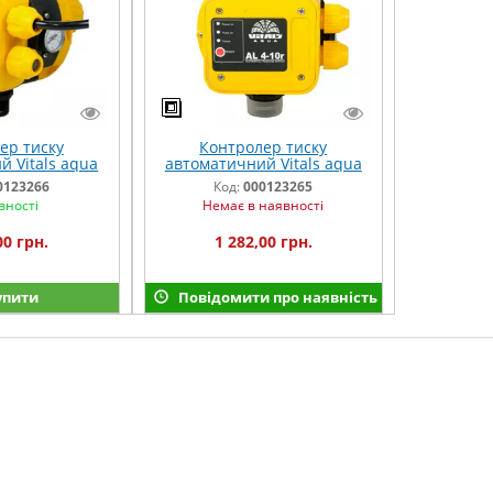
ер тиску
Контролер тиску
 Vitals aqua
автоматичний Vitals aqua
-10rs
AL 4-10r
0123266
Код:
000123265
вності
Немає в наявності
00 грн.
1 282,00 грн.
упити
Повідомити про наявність