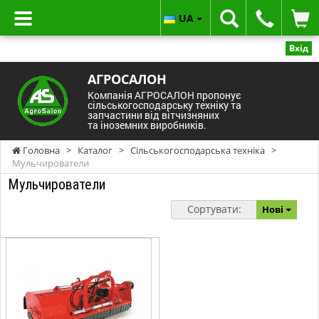
UA
Вхід
АГРОСАЛОН
Компанія АГРОСАЛОН пропонує
сільськогосподарську техніку та
запчастини від вітчизняних
та іноземних виробників.
Головна
>
Каталог
>
Сільськогосподарська техніка
>
Мульчирователи
Мульчирователи
Сортувати:
Нові