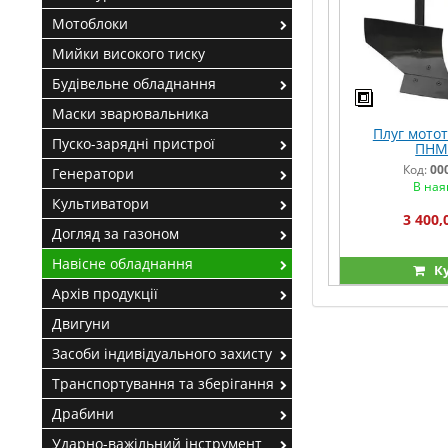
Мотоблоки
Мийки високого тиску
Будівельне обладнання
Маски зварювальника
Плуг мото
Пуско-зарядні пристрої
ПНМ-
Код:
00
Генератори
В ная
Культиватори
3 400,
Догляд за газоном
Навісне обладнання
К
Архів продукції
Двигуни
Засоби індивідуального захисту
Транспортування та зберігання
Драбини
Ударно-важільний інструмент