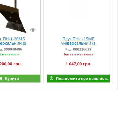
г ПН-1-20МБ
Плуг ПН-1-15МБ
версальний (з
універсальний (з
еним відвалом)
привареним відвалом)
д:
000048406
Код:
000226639
В наявності
Немає в наявності
200,00 грн.
1 047,00 грн.
Купити
Повідомити про наявність