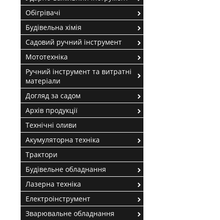
Обігрівачі
Будівельна хімія
Садовий ручний інструмент
Мототехніка
Ручний інструмент та витратні
матеріали
Догляд за садом
Архів продукції
Технічні оливи
Акумуляторна техніка
Трактори
Будівельне обладнання
Лазерна техніка
Електроінструмент
Зварювальне обладнання