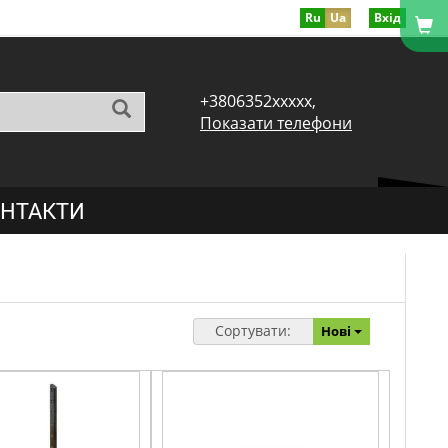
Ru
Ua
Вхід
+3806352xxxxx,
Показати телефони
НТАКТИ
Сортувати:
Нові