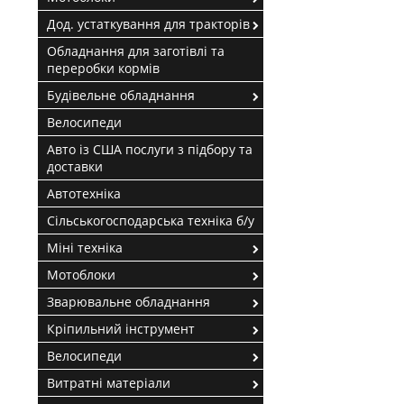
Дод. устаткування для тракторів
Обладнання для заготівлі та
переробки кормів
Будівельне обладнання
Велосипеди
Авто із США послуги з підбору та
доставки
Автотехніка
Сільськогосподарська техніка б/у
Міні техніка
Мотоблоки
Зварювальне обладнання
Кріпильний інструмент
Велосипеди
Витратні матеріали