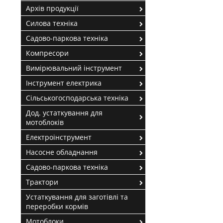
Архів продукції
Силова техніка
Садово-паркова техніка
Компресори
Вимірювальний інструмент
Інструмент електрика
Сільськогосподарська техніка
Дод. устаткування для
мотоблоків
Електроінструмент
Насосне обладнання
Садово-паркова техніка
Трактори
Устаткування для заготівлі та
переробки кормів
Мотоблоки