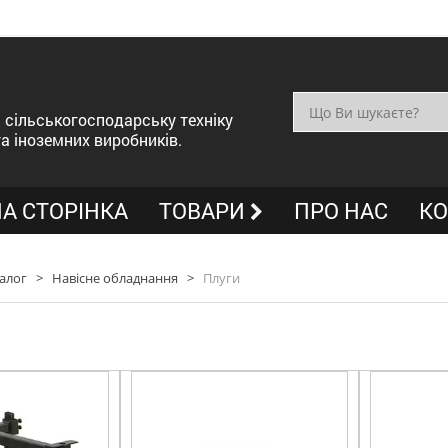
сільськогосподарську техніку
та іноземних виробників.
А СТОРІНКА
ТОВАРИ
ПРО НАС
КО
алог
>
Навісне обладнання
>
Плуги