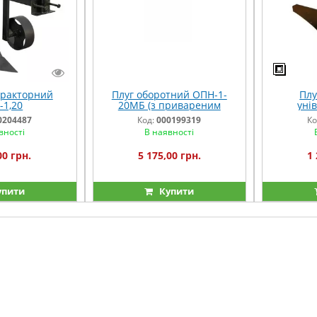
тракторний
Плуг оборотний ОПН-1-
Плу
1,20
20МБ (з привареним
уні
відвалом)
привар
0204487
Код:
000199319
Ко
вності
В наявності
00 грн.
5 175,00 грн.
1 
упити
Купити