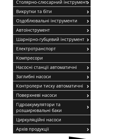
Столярно-слюсарний інструмент
Викрутки та біти
Оздоблювальні інструменти
Автоінструмент
Шарнірно-губцевий інструмент
Електротранспорт
Компресори
Насосні станції автоматичні
Заглибні насоси
Контролери тиску автоматичні
Поверхневі насоси
Гідроакумулятори та
розширювальні баки
Циркуляційні насоси
Архів продукції