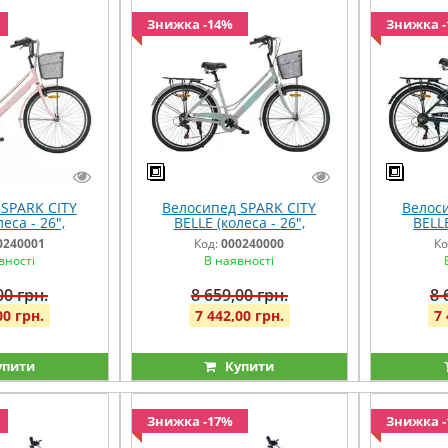
Знижка -14%
Знижка 
SPARK CITY
Велосипед SPARK CITY
Велоси
еса - 26",
BELLE (колеса - 26",
BELLE
рама - 17")
алюмінієва рама - 17")
алюмін
0240001
Код:
000240000
Ко
ковий
сірий
т
вності
В наявності
00 грн.
8 659,00 грн.
8 
00 грн.
7 442,00 грн.
7 
упити
Купити
Знижка -17%
Знижка 