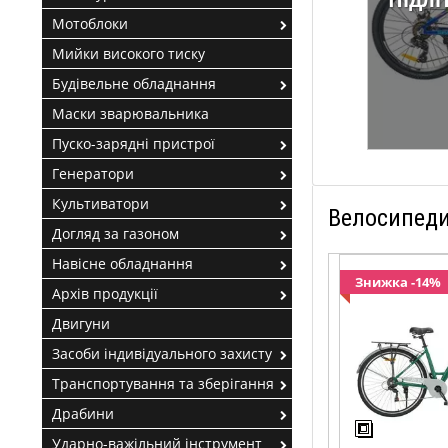
Мотоблоки
Мийки високого тиску
Будівельне обладнання
Маски зварювальника
Пуско-зарядні пристрої
Генератори
Культиватори
Велосипед
Догляд за газоном
Навісне обладнання
Знижка -14%
Архів продукції
Двигуни
Засоби індивідуального захисту
Транспортування та зберігання
Драбини
Ударно-важільний інструмент