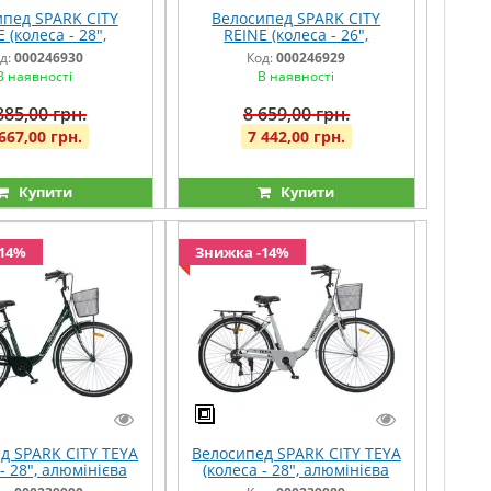
пед SPARK CITY
Велосипед SPARK CITY
 (колеса - 28",
REINE (колеса - 26",
ієва рама - 18")
алюмінієва рама - 17")
д:
000246930
Код:
000246929
мʼятний
графітовий
В наявності
В наявності
885,00 грн.
8 659,00 грн.
667,00 грн.
7 442,00 грн.
Купити
Купити
-14%
Знижка -14%
д SPARK CITY TEYA
Велосипед SPARK CITY TEYA
 - 28", алюмінієва
(колеса - 28", алюмінієва
8") темно-зелений
рама - 18") сірий