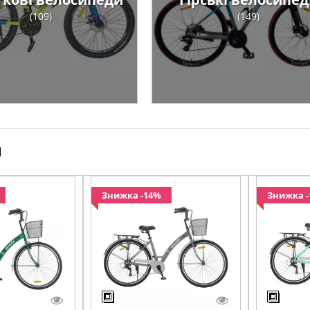
(109)
(149)
и
Знижка -14%
Знижка 