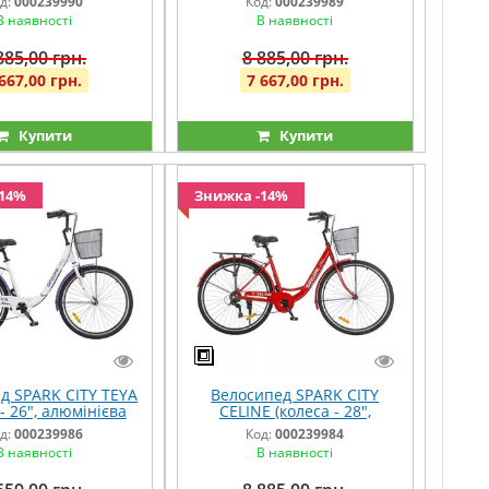
д:
000239990
Код:
000239989
В наявності
В наявності
885,00 грн.
8 885,00 грн.
667,00 грн.
7 667,00 грн.
Купити
Купити
-14%
Знижка -14%
д SPARK CITY TEYA
Велосипед SPARK CITY
 - 26", алюмінієва
CELINE (колеса - 28",
а - 17") білий
алюмінієва рама - 18")
д:
000239986
Код:
000239984
червоний
В наявності
В наявності