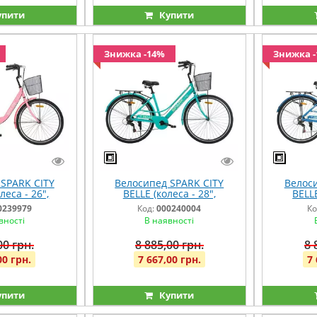
упити
Купити
Знижка -14%
Знижка 
SPARK CITY
Велосипед SPARK CITY
Велоси
леса - 26",
BELLE (колеса - 28",
BELLE
рама - 17")
алюмінієва рама - 18")
алюмін
0239979
Код:
000240004
Ко
евий
бірюзовий
вності
В наявності
00 грн.
8 885,00 грн.
8 
00 грн.
7 667,00 грн.
7 
упити
Купити