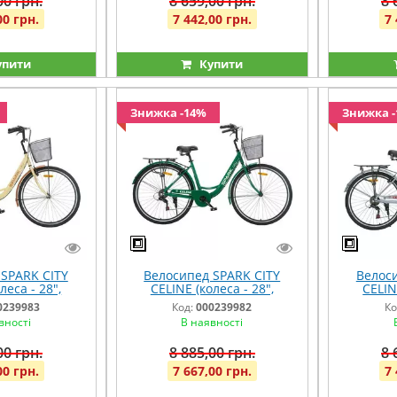
00 грн.
8 659,00 грн.
8 
00 грн.
7 442,00 грн.
7 
упити
Купити
Знижка -14%
Знижка 
SPARK CITY
Велосипед SPARK CITY
Велоси
леса - 28",
CELINE (колеса - 28",
CELIN
рама - 18")
алюмінієва рама - 18")
алюмін
0239983
Код:
000239982
Ко
евий
зелений
с
вності
В наявності
00 грн.
8 885,00 грн.
8 
00 грн.
7 667,00 грн.
7 