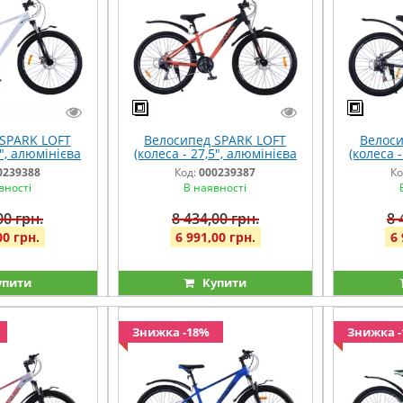
SPARK LOFT
Велосипед SPARK LOFT
Велоси
5", алюмінієва
(колеса - 27,5", алюмінієва
(колеса 
7") білий
рама - 15") чорний із
рама - 1
0239388
Код:
000239387
Ко
помаранчевим
вності
В наявності
00 грн.
8 434,00 грн.
8 
00 грн.
6 991,00 грн.
6 
упити
Купити
Знижка -18%
Знижка 