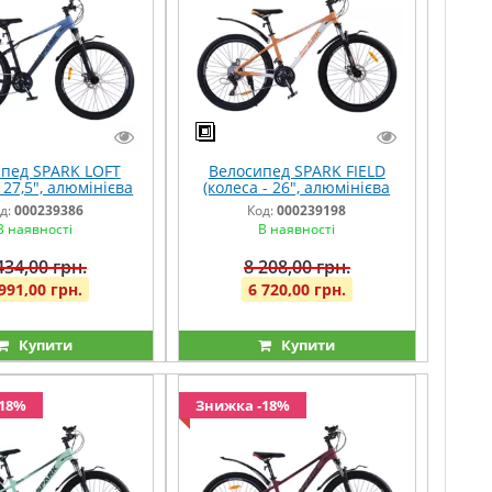
пед SPARK LOFT
Велосипед SPARK FIELD
- 27,5", алюмінієва
(колеса - 26", алюмінієва
5") синій із темно-
рама - 15") помаранчевий
д:
000239386
Код:
000239198
синім
із сірим
В наявності
В наявності
434,00 грн.
8 208,00 грн.
991,00 грн.
6 720,00 грн.
Купити
Купити
-18%
Знижка -18%