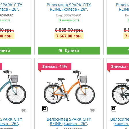
SPARK CITY
Велосипед SPARK CITY
Велоси
еса - 28",
REINE (колеса - 28",
REINE
рама - 18")
алюмінієва рама - 18")
алюмін
0246932
Код:
000246931
Ко
ений
сірий
вності
В наявності
00 грн.
8 885,00 грн.
8 
00 грн.
7 667,00 грн.
7 
упити
Купити
Знижка -14%
Знижка 
SPARK CITY
Велосипед SPARK CITY
Велосипе
еса - 26",
REINE (колеса - 26",
(колеса
рама - 17")
алюмінієва рама - 17")
рама - 1