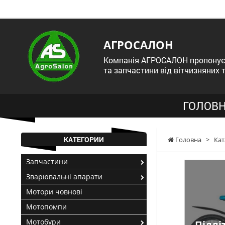
АГРОСАЛОН
Компанія АГРОСАЛОН пропонує 
та запчастини від вітчизняних 
ГОЛОВН
КАТЕГОРИИ
Головна
>
Кат
Запчастини
Зварювальні апарати
Мотори човнові
Мотопомпи
Мотобури
Підлі