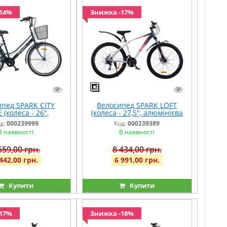
-14%
Знижка -17%
пед SPARK CITY
Велосипед SPARK LOFT
 (колеса - 26",
(колеса - 27,5", алюмінієва
ієва рама - 17")
рама - 17") світло-сірий із
д:
000239999
Код:
000239389
емно-синій
графітовим
В наявності
В наявності
659,00 грн.
8 434,00 грн.
442,00 грн.
6 991,00 грн.
Купити
Купити
-17%
Знижка -18%