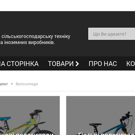
сільськогосподарську техніку
та іноземних виробників.
А СТОРІНКА
ТОВАРИ
ПРО НАС
КО
алог
>
Велосипеди
ткові велосипеди
Гірські велосипе