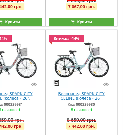
659,00 грн.
8 885,00 грн.
442,00 грн.
7 667,00 грн.
Купити
Купити
-14%
Знижка -14%
пед SPARK CITY
Велосипед SPARK CITY
E (колеса - 26",
CELINE (колеса - 26",
ієва рама - 17")
алюмінієва рама - 17")
д:
000239981
Код:
000239980
вітло-сірий
блакитний
В наявності
В наявності
659,00 грн.
8 659,00 грн.
442,00 грн.
7 442,00 грн.