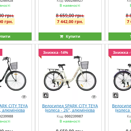
0246928
Код:
000246927
Ко
итний
помаранчевий
вності
В наявності
00 грн.
8 659,00 грн.
8 
00 грн.
7 442,00 грн.
7 
упити
Купити
Знижка -14%
Знижка 
ARK CITY TEYA
Велосипед SPARK CITY TEYA
Велосипе
", алюмінієва
(колеса - 26", алюмінієва
(колеса
") чорний
рама - 17") бежевий
рам
0239988
Код:
000239987
Ко
вності
В наявності