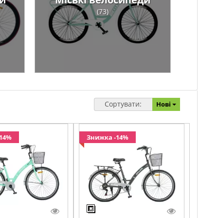
(73)
Сортувати:
Нові
-14%
Знижка -14%