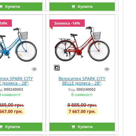
Купити
Купити
-14%
Знижка -14%
пед SPARK CITY
Велосипед SPARK CITY
 (колеса - 28",
BELLE (колеса - 28",
ієва рама - 18")
алюмінієва рама - 18")
д:
000240003
Код:
000240002
синій
червоний
В наявності
В наявності
885,00 грн.
8 885,00 грн.
667,00 грн.
7 667,00 грн.
Купити
Купити