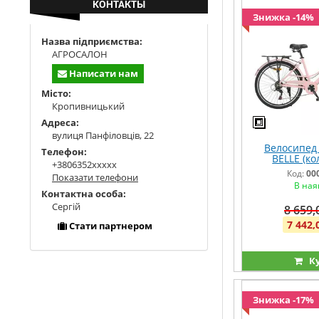
КОНТАКТЫ
Знижка -14%
Назва підприємства:
АГРОСАЛОН
Написати нам
Місто:
Кропивницький
Адреса:
вулиця Панфіловців, 22
Велосипед 
Телефон:
BELLE (кол
+3806352xxxxx
алюмінієва 
Код:
00
Показати телефони
перси
В ная
Контактна особа:
Сергій
8 659,
7 442,
Стати партнером
К
Знижка -17%