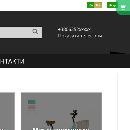
Ru
Ua
Вхід
+3806352xxxxx,
Показати телефони
НТАКТИ
ди
Міські велосипеди