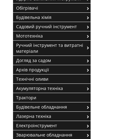
Обігрівачі
Будівельна хімія
Садовий ручний інструмент
Мототехніка
Ручний інструмент та витратні
матеріали
Догляд за садом
Архів продукції
Технічні оливи
Акумуляторна техніка
Трактори
Будівельне обладнання
Лазерна техніка
Електроінструмент
Зварювальне обладнання