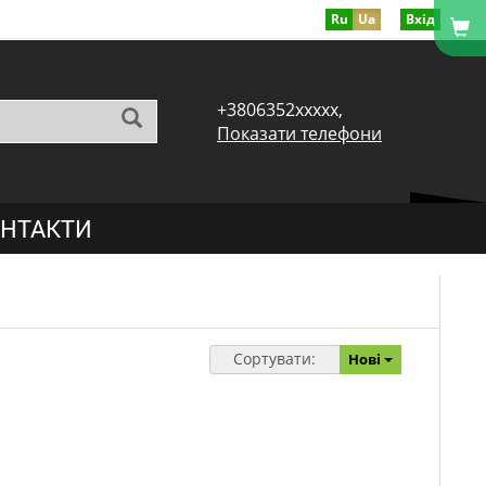
Ru
Ua
Вхід
+3806352xxxxx,
Показати телефони
НТАКТИ
Сортувати:
Нові