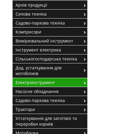
Архів продукції
Силова техніка
Садово-паркова техніка
Компресори
Вимірювальний інструмент
Інструмент електрика
Сільськогосподарська техніка
Дод. устаткування для
мотоблоків
Електроінструмент
Насосне обладнання
Садово-паркова техніка
Трактори
Устаткування для заготівлі та
переробки кормів
Мотоблоки