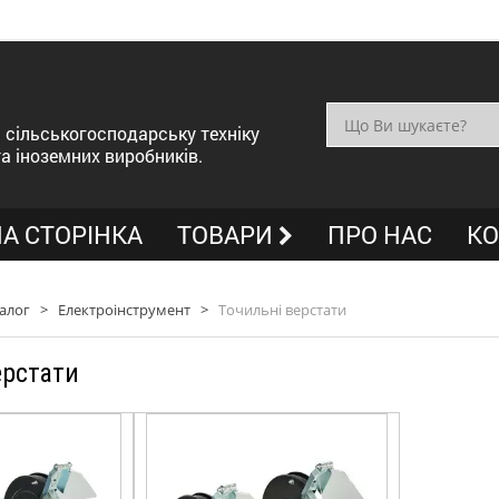
сільськогосподарську техніку
та іноземних виробників.
А СТОРІНКА
ТОВАРИ
ПРО НАС
КО
алог
>
Електроінструмент
>
Точильні верстати
ерстати