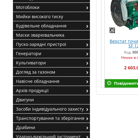
Мотоблоки
Мийки високого тиску
Будівельне обладнання
Маски зварювальника
Верстат точ
Пуско-зарядні пристрої
SF 1
Код:
00
Генератори
Немає в 
Культиватори
2 603,
Догляд за газоном
Навісне обладнання
Повідомити
Архів продукції
Двигуни
Засоби індивідуального захисту
Транспортування та зберігання
Драбини
Ударно-важільний інструмент