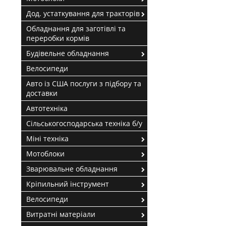
Дод. устаткування для тракторів
Обладнання для заготівлі та
переробки кормів
Будівельне обладнання
Велосипеди
Авто із США послуги з підбору та
доставки
Автотехніка
Сільськогосподарська техніка б/у
Міні техніка
Мотоблоки
Зварювальне обладнання
Кріпильний інструмент
Велосипеди
Витратні матеріали