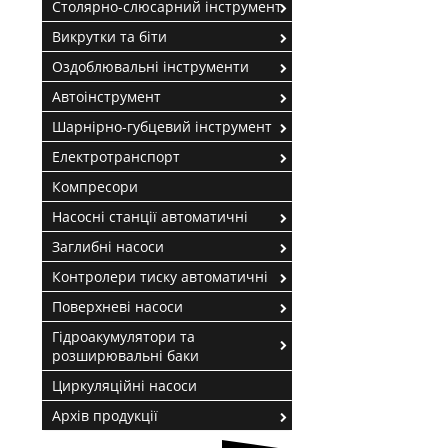
Столярно-слюсарний інструмент
Викрутки та біти
Оздоблювальні інструменти
Автоінструмент
Шарнірно-губцевий інструмент
Електротранспорт
Компресори
Насосні станції автоматичні
Заглибні насоси
Контролери тиску автоматичні
Поверхневі насоси
Гідроакумулятори та
розширювальні баки
Циркуляційні насоси
Архів продукції