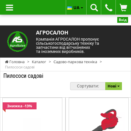
UA
Вхід
АГРОСАЛОН
Компанія АГРОСАЛОН пропонує
сільськогосподарську техніку та
запчастини від вітчизняних
та іноземних виробників.
Головна
>
Каталог
>
Садово-паркова техніка
>
Пилососи садові
Пилососи садові
Сортувати:
Нові
Знижка -13%