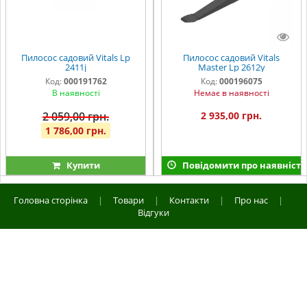
Пилосос садовий Vitals Lp
Пилосос садовий Vitals
2411j
Master Lp 2612y
Код:
000191762
Код:
000196075
В наявності
Немає в наявності
2 059,00 грн.
2 935,00 грн.
1 786,00 грн.
Купити
Повідомити про наявність
Головна сторінка
|
Товари
|
Контакти
|
Про нас
|
Відгуки