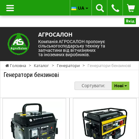
UA
Вхід
АГРОСАЛОН
Компанія АГРОСАЛОН пропонує
сільськогосподарську техніку та
запчастини від вітчизняних
та іноземних виробників.
Головна
>
Каталог
>
Генератори
>
Генератори бензинові
Генератори бензинові
Сортувати:
Нові