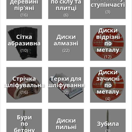
деревині
по склу та
ступінчасті
пір'яні
плитці
(3)
(16)
(6)
Диски
Сітка
Диски
відрізні
абразивна
алмазні
по
металу
(10)
(22)
(12)
Диски
Стрічка
Терки для
зачисні
шліфувальна
шліфування
по
металу
(16)
(2)
(4)
Бури
Диски
по
Зубила
пильні
бетону
(3)