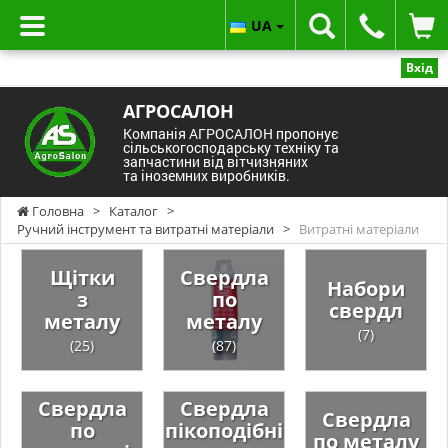
UA
Вхід
АГРОСАЛОН
Компанія АГРОСАЛОН пропонує
сільськогосподарську техніку та
запчастини від вітчизняних
та іноземних виробників.
Головна
>
Каталог
>
Ручний інструмент та витратні матеріали
>
Витратні матеріали
Щітки
Свердла
Набори
з
по
свердл
металу
металу
(7)
(25)
(87)
Свердла
Свердла
Свердла
по
пікоподібні
по металу