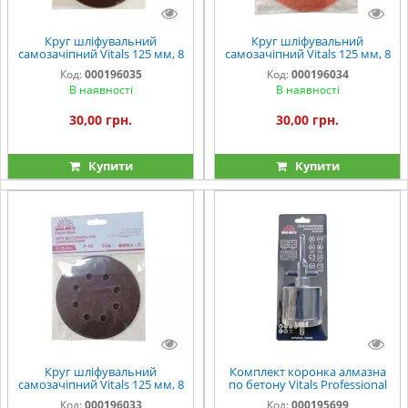
Круг шліфувальний
Круг шліфувальний
самозачіпний Vitals 125 мм, 8
самозачіпний Vitals 125 мм, 8
отв., з. – 80, 5 од.
отв., з. – 60, 5 од.
Код:
000196035
Код:
000196034
В наявності
В наявності
30,00 грн.
30,00 грн.
Купити
Купити
Круг шліфувальний
Комплект коронка алмазна
самозачіпний Vitals 125 мм, 8
по бетону Vitals Professional
отв., з. – 40, 5 од.
82×110 мм М16 SDS-plus
Код:
000196033
Код:
000195699