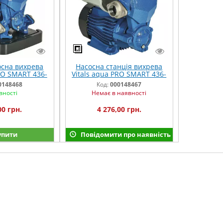
осна вихрева
Насосна станція вихрева
RO SMART 436-
Vitals aqua PRO SMART 436-
ine box
2t
0148468
Код:
000148467
вності
Немає в наявності
00 грн.
4 276,00 грн.
упити
Повідомити про наявність