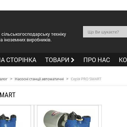
сільськогосподарську техніку
та іноземних виробників.
А СТОРІНКА
ТОВАРИ
ПРО НАС
КО
алог
>
Насосні станції автоматичні
>
Серія PRO SMART
SMART