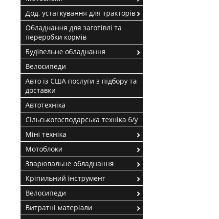
Дод. устаткування для тракторів
Обладнання для заготівлі та
переробки кормів
Будівельне обладнання
Велосипеди
Авто із США послуги з підбору та
доставки
Автотехніка
Сільськогосподарська техніка б/у
Міні техніка
Мотоблоки
Зварювальне обладнання
Кріпильний інструмент
Велосипеди
Витратні матеріали