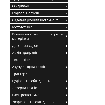
Обігрівачі
Будівельна хімія
Садовий ручний інструмент
Мототехніка
Ручний інструмент та витратні
матеріали
Догляд за садом
Архів продукції
Технічні оливи
Акумуляторна техніка
Трактори
Будівельне обладнання
Лазерна техніка
Електроінструмент
Зварювальне обладнання