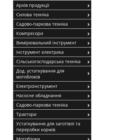
Архів продукції
Силова техніка
Садово-паркова техніка
Компресори
Вимірювальний інструмент
Інструмент електрика
Сільськогосподарська техніка
Дод. устаткування для
мотоблоків
Електроінструмент
Насосне обладнання
Садово-паркова техніка
Трактори
Устаткування для заготівлі та
переробки кормів
Мотоблоки