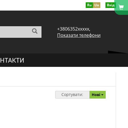
Ru
Ua
Вхід
+3806352xxxxx,
Показати телефони
НТАКТИ
Сортувати:
Нові