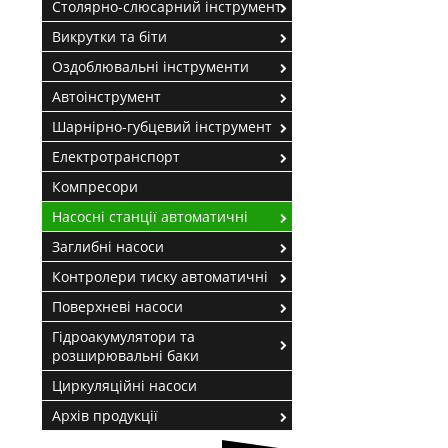
Столярно-слюсарний інструмент
Викрутки та біти
Оздоблювальні інструменти
Автоінструмент
Шарнірно-губцевий інструмент
Електротранспорт
Компресори
Насосні станції автоматичні
Заглибні насоси
Контролери тиску автоматичні
Поверхневі насоси
Гідроакумулятори та
розширювальні баки
Циркуляційні насоси
Архів продукції