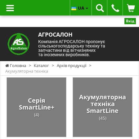
UA
Вхід
АГРОСАЛОН
Компанія АГРОСАЛОН пропонує
сільськогосподарську техніку та
запчастини від вітчизняних
та іноземних виробників.
Головна
>
Каталог
>
Архів продукції
>
Акумуляторна техніка
Акумуляторна
Серія
техніка
SmartLine+
SmartLine
(4)
(45)