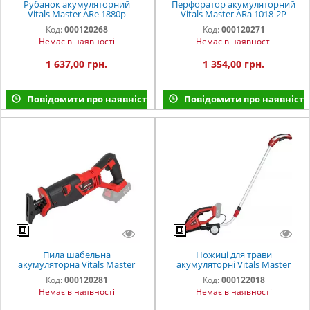
Рубанок акумуляторний
Перфоратор акумуляторний
Vitals Master ARe 1880p
Vitals Master ARa 1018-2P
SmartLine
SmartLine
Код:
000120268
Код:
000120271
Немає в наявності
Немає в наявності
1 637,00 грн.
1 354,00 грн.
Повідомити про наявність
Повідомити про наявність
Пила шабельна
Ножицi для трави
акумуляторна Vitals Master
акумуляторнi Vitals Master
ATz 1822Pp SmartLine
AZS 1850p SmartLine
Код:
000120281
Код:
000122018
Немає в наявності
Немає в наявності