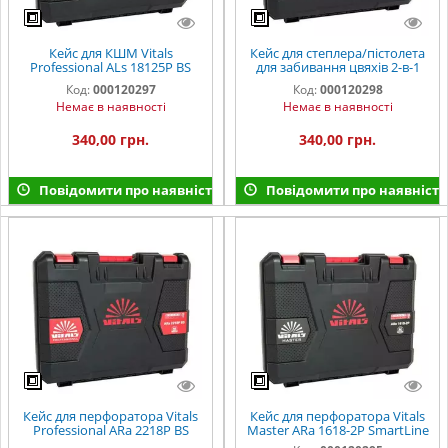
Кейс для КШМ Vitals
Кейс для степлера/пістолета
Professional ALs 18125P BS
для забивання цвяхів 2-в-1
SmartLine
Vitals Master ANp 1850P
Код:
000120297
Код:
000120298
SmartLine
Немає в наявності
Немає в наявності
340,00 грн.
340,00 грн.
Повідомити про наявність
Повідомити про наявність
Кейс для перфоратора Vitals
Кейс для перфоратора Vitals
Professional ARa 2218P BS
Master ARa 1618-2P SmartLine
SmartLine