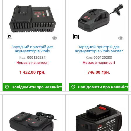
Зарядний пристрій для
Зарядний пристрій для
акумуляторів Vitals
акумуляторів Vitals Master
Professional LSL 1840P
LSL 1824P SmartLine
Код:
000120284
Код:
000120283
SmartLine
Немає в наявності
Немає в наявності
1 432,00 грн.
746,00 грн.
Повідомити про наявність
Повідомити про наявність