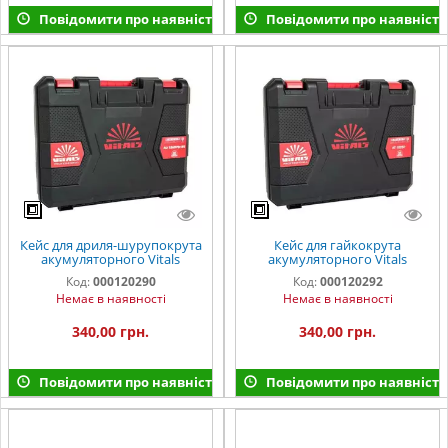
Повідомити про наявність
Повідомити про наявність
Кейс для дриля-шурупокрута
Кейс для гайкокрута
акумуляторного Vitals
акумуляторного Vitals
Professional AU 1860Pbt BS
Professional AT 1825P
Код:
000120290
Код:
000120292
SmartLine
SmartLine
Немає в наявності
Немає в наявності
340,00 грн.
340,00 грн.
Повідомити про наявність
Повідомити про наявність