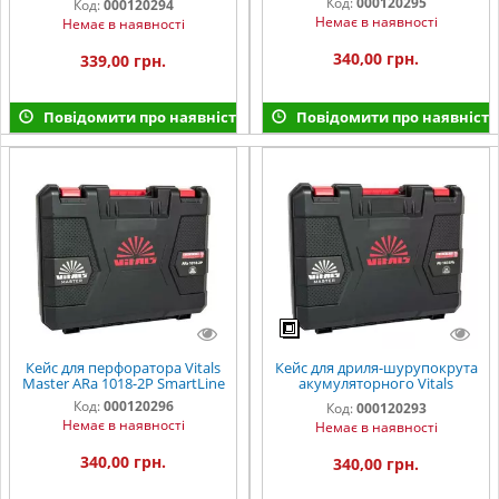
Код:
000120295
Код:
000120294
Немає в наявності
Немає в наявності
340,00 грн.
339,00 грн.
Повідомити про наявність
Повідомити про наявність
Кейс для перфоратора Vitals
Кейс для дриля-шурупокрута
Master ARa 1018-2P SmartLine
акумуляторного Vitals
Master AU 1835Pb SmartLine
Код:
000120296
Код:
000120293
Немає в наявності
Немає в наявності
340,00 грн.
340,00 грн.