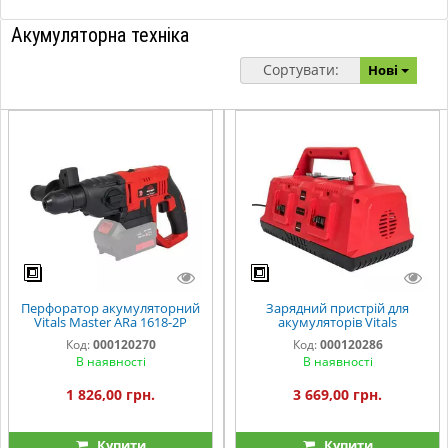
Акумуляторна техніка
Сортувати:
Нові
Перфоратор акумуляторний
Зарядний пристрій для
Vitals Master ARa 1618-2P
акумуляторів Vitals
SmartLine
Professional LSL 1835-4P
Код:
000120270
Код:
000120286
SmartLine
В наявності
В наявності
1 826,00 грн.
3 669,00 грн.
Купити
Купити