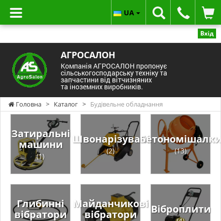
UA
Вхід
АГРОСАЛОН
Компанія АГРОСАЛОН пропонує
сільськогосподарську техніку та
запчастини від вітчизняних
та іноземних виробників.
Головна
>
Каталог
>
Будівельне обладнання
Затиральні
Швонарізувачі
Бетономішалк
машини
(2)
(13)
(1)
Глибинні
Майданчикові
Віброплити
вібратори
вібратори
(4)