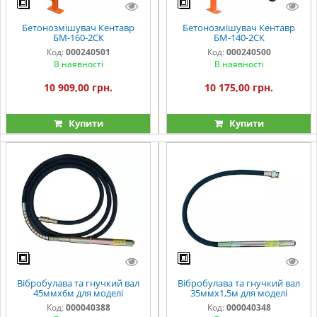
Бетонозмішувач Кентавр
Бетонозмішувач Кентавр
БМ-160-2СК
БМ-140-2СК
Код:
000240501
Код:
000240500
В наявності
В наявності
10 909,00 грн.
10 175,00 грн.
Купити
Купити
Вібробулава та гнучкий вал
Вібробулава та гнучкий вал
45ммх6м для моделі
35ммх1,5м для моделі
Код:
000040388
Код:
000040348