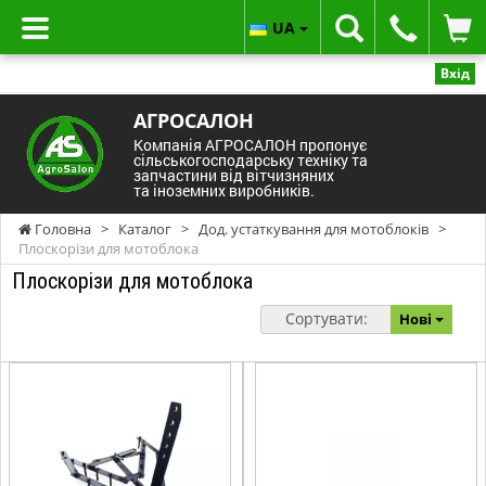
UA
Вхід
АГРОСАЛОН
Компанія АГРОСАЛОН пропонує
сільськогосподарську техніку та
запчастини від вітчизняних
та іноземних виробників.
Головна
>
Каталог
>
Дод. устаткування для мотоблоків
>
Плоскорізи для мотоблока
Плоскорізи для мотоблока
Сортувати:
Нові