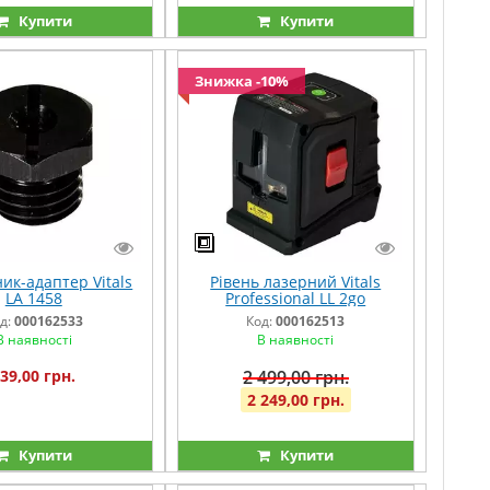
Купити
Купити
Знижка -10%
ик-адаптер Vitals
Рівень лазерний Vitals
LA 1458
Professional LL 2go
д:
000162533
Код:
000162513
В наявності
В наявності
39,00 грн.
2 499,00 грн.
2 249,00 грн.
Купити
Купити