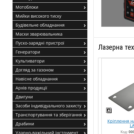
(
Мотоблоки
Мийки високого тиску
Будівельне обладнання
Маски зварювальника
Пуско-зарядні пристрої
Лазерна тех
Генератори
Культиватори
Догляд за газоном
Навісне обладнання
Архів продукції
Двигуни
Засоби індивідуального захисту
Транспортування та зберігання
Кріплення на
Драбини
LA
Код:
00
Ударно-важільний інструмент