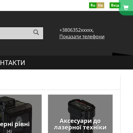
Ru
Ua
Вхід
+3806352xxxxx,
Показати телефони
НТАКТИ
Аксесуари до
ерні рівні
лазерної техніки
(4)