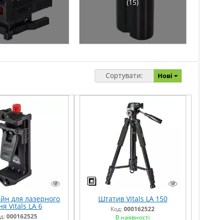
(15)
Сортувати:
Нові
йн для лазерного
Штатив Vitals LA 150
ня Vitals LA 6
Код:
000162522
д:
000162525
В наявності