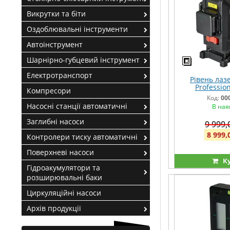
Викрутки та біти
Оздоблювальні інструменти
Автоінструмент
Шарнірно-губцевий інструмент
Електротранспорт
Рівень лазе
Profession
Компресори
Код:
00
Насосні станції автоматичні
В ная
Заглибні насоси
9 999,
8 999,
Контролери тиску автоматичні
Поверхневі насоси
К
Гідроакумулятори та
розширювальні баки
Циркуляційні насоси
Архів продукції