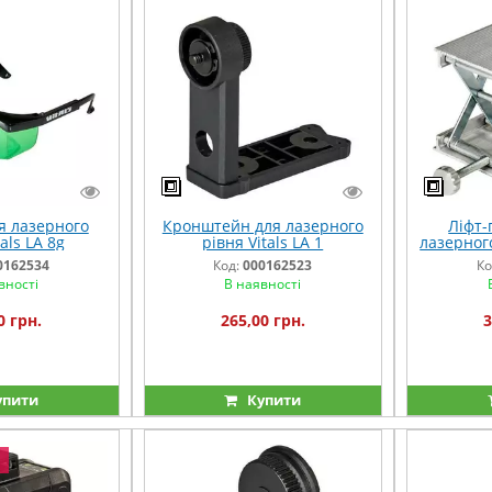
я лазерного
Кронштейн для лазерного
Ліфт-
als LA 8g
рівня Vitals LA 1
лазерного
0162534
Код:
000162523
Ко
вності
В наявності
0 грн.
265,00 грн.
3
упити
Купити