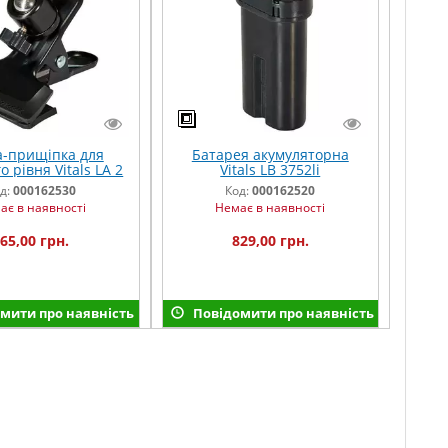
а-прищіпка для
Батарея акумуляторна
 рівня Vitals LA 2
Vitals LB 3752li
д:
000162530
Код:
000162520
ає в наявності
Немає в наявності
65,00 грн.
829,00 грн.
мити про наявність
Повідомити про наявність