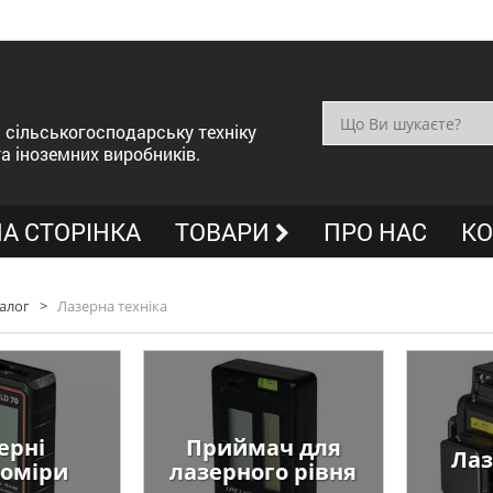
сільськогосподарську техніку
та іноземних виробників.
А СТОРІНКА
ТОВАРИ
ПРО НАС
КО
алог
>
Лазерна техніка
ерні
Приймач для
Лаз
оміри
лазерного рівня