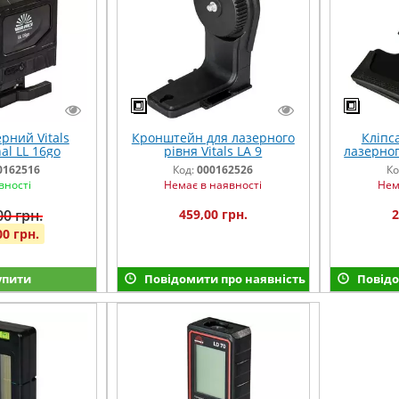
рний Vitals
Кронштейн для лазерного
Кліпс
al LL 16go
рівня Vitals LA 9
лазерного
0162516
Код:
000162526
Ко
вності
Немає в наявності
Нем
00 грн.
459,00 грн.
2
00 грн.
упити
Повідомити про наявність
Повідо