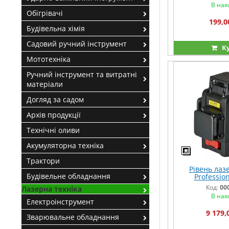
В ная
Обігрівачі
199,0
Будівельна хімія
Садовий ручний інструмент
К
Мототехніка
Ручний інструмент та витратні
матеріали
Догляд за садом
Архів продукції
Технічні оливи
Акумуляторна техніка
Трактори
Рівень лазе
Будівельне обладнання
Profession
Код:
00
Лазерна техніка
В ная
Електроінструмент
9 179,
Зварювальне обладнання