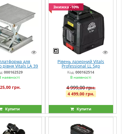
Знижка -10%
платформа для
Рівень лазерний Vitals
 рівня Vitals LA 39
Professional LL 5go
д:
000162529
Код:
000162514
В наявності
В наявності
25,00 грн.
4 999,00 грн.
4 499,00 грн.
Купити
Купити