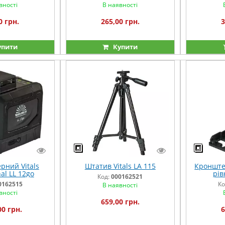
вності
В наявності
0 грн.
265,00 грн.
3
упити
Купити
рний Vitals
Штатив Vitals LA 115
Кронште
al LL 12go
рів
Код:
000162521
0162515
Ко
В наявності
вності
659,00 грн.
00 грн.
6