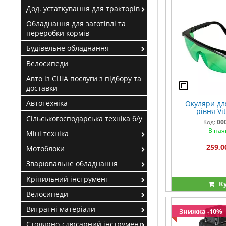
Дод. устаткування для тракторів
Обладнання для заготівлі та
переробки кормів
Будівельне обладнання
Велосипеди
Авто із США послуги з підбору та
доставки
Автотехніка
Окуляри дл
рівня Vit
Сільськогосподарська техніка б/у
Код:
00
В ная
Міні техніка
259,0
Мотоблоки
Зварювальне обладнання
Кріпильний інструмент
К
Велосипеди
Витратні матеріали
Знижка -10%
Столярно-слюсарний інструмент