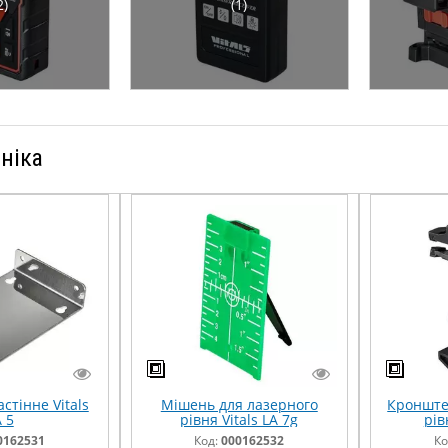
2)
(1)
ніка
стінне Vitals
Мішень для лазерного
Кронште
 5
рівня Vitals LA 7g
рів
0162531
Код:
000162532
Ко