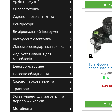
Архів продукції
К
Силова техніка
Садово-паркова техніка
Компресори
Вимірювальний інструмент
Інструмент електрика
Сільськогосподарська техніка
Дод. устаткування для
мотоблоків
Платформа п
Електроінструмент
лазерного рів
Код:
00
Насосне обладнання
В ная
Садово-паркова техніка
649,0
Трактори
Устаткування для заготівлі та
переробки кормів
К
Мотоблоки