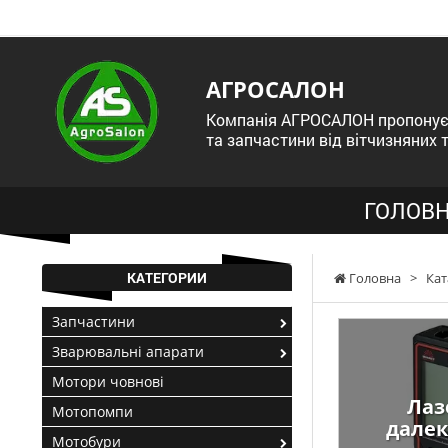
АГРОСАЛОН
Компанія АГРОСАЛОН пропонує 
та запчастини від вітчизняних 
ГОЛОВН
КАТЕГОРИИ
Головна
>
Кат
Запчастини
Зварювальні апарати
Мотори човнові
Лаз
Мотопомпи
далек
Мотобури