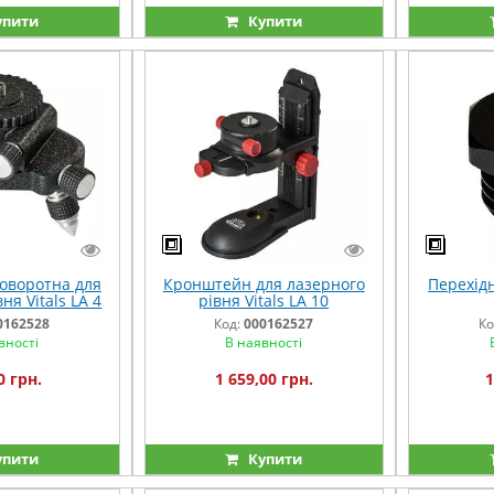
упити
Купити
оворотна для
Кронштейн для лазерного
Перехідн
ня Vitals LA 4
рівня Vitals LA 10
0162528
Код:
000162527
Ко
вності
В наявності
0 грн.
1 659,00 грн.
1
упити
Купити