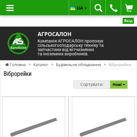
UA
Вхід
АГРОСАЛОН
Компанія АГРОСАЛОН пропонує
сільськогосподарську техніку та
запчастини від вітчизняних
та іноземних виробників.
Головна
>
Каталог
>
Будівельне обладнання
>
Віброрейки
Віброрейки
Сортувати:
Нові