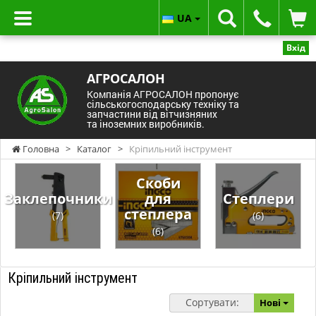
UA
Вхід
АГРОСАЛОН
Компанія АГРОСАЛОН пропонує
сільськогосподарську техніку та
запчастини від вітчизняних
та іноземних виробників.
Головна
>
Каталог
>
Кріпильний інструмент
Скоби
Заклепочники
для
Степлери
степлера
(7)
(6)
(6)
Кріпильний інструмент
Сортувати:
Нові