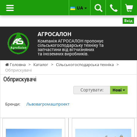
UA
Вхід
АГРОСАЛОН
Компанія АГРОСАЛОН пропонує
сільськогосподарську техніку та
запчастини від вітчизняних
та іноземних виробників.
Головна
>
Каталог
>
Сільськогосподарська техніка
>
Обприскувачі
Обприскувачі
Сортувати:
Нові
Бренди:
Львовагромашпроект