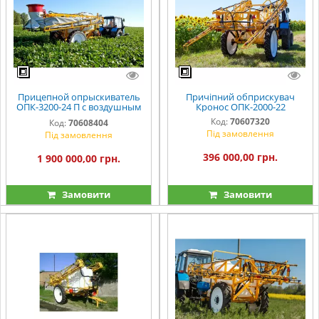
Прицепной опрыскиватель
Причіпний обприскувач
ОПК-3200-24 П c воздушным
Кронос ОПК-2000-22
рукавом
Код:
70607320
Код:
70608404
Під замовлення
Під замовлення
396 000,00 грн.
1 900 000,00 грн.
Замовити
Замовити