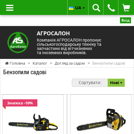
UA
Вхід
АГРОСАЛОН
Компанія АГРОСАЛОН пропонує
сільськогосподарську техніку та
запчастини від вітчизняних
та іноземних виробників.
Головна
>
Каталог
>
Догляд за садом
>
Бензопили садові
Бензопили садові
Сортувати:
Нові
Знижка -10%