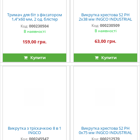
Тримач для біт з фіксатором
Викрутка хрестова S2 PH
1,4"х60 мм, 2 од. блістер
2х38 мм INGCO INDUSTRIAL
INGCO
Код:
000230509
Код:
000230504
В наявності
В наявності
63,00 грн.
159,00 грн.
Купити
Купити
Викрутка з тріскачкою 8 в 1
Викрутка хрестова S2 PH
INGCO
0х75 мм INGCO INDUSTRIAL
Код:
000245547
Код:
000212570