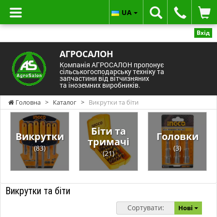
UA
Вхід
АГРОСАЛОН
Компанія АГРОСАЛОН пропонує
сільськогосподарську техніку та
запчастини від вітчизняних
та іноземних виробників.
Головна
>
Каталог
>
Викрутки та біти
Біти та
Викрутки
Головки
тримачі
(83)
(3)
(21)
Викрутки та біти
Сортувати:
Нові