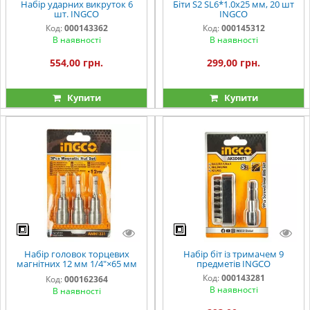
Набір ударних викруток 6
Біти S2 SL6*1.0x25 мм, 20 шт
шт. INGCO
INGCO
Код:
000143362
Код:
000145312
В наявності
В наявності
554,00 грн.
299,00 грн.
Купити
Купити
Набір головок торцевих
Набір біт із тримачем 9
магнітних 12 мм 1/4″×65 мм
предметів INGCO
3 шт. INGCO
Код:
000143281
Код:
000162364
В наявності
В наявності