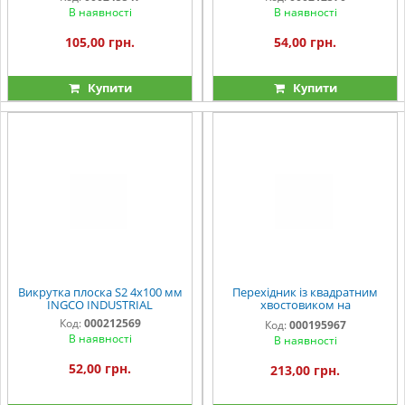
В наявності
В наявності
105,00 грн.
54,00 грн.
Купити
Купити
Викрутка плоска S2 4х100 мм
Перехідник із квадратним
INGCO INDUSTRIAL
хвостовиком на
шестигранник з 1/2" на 1/4"
Код:
000212569
Код:
000195967
INGCO
В наявності
В наявності
52,00 грн.
213,00 грн.