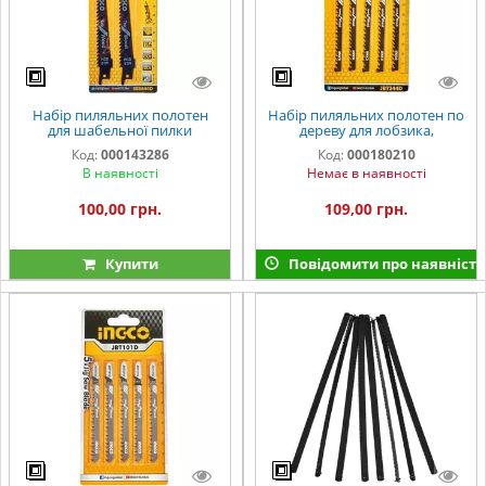
Набір пиляльних полотен
Набір пиляльних полотен по
для шабельної пилки
дереву для лобзика,
150×19×1,25 мм 6TPI - HCS
фігурний різ, 5 шт. INGCO
Код:
000143286
Код:
000180210
INGCO
В наявності
Немає в наявності
100,00 грн.
109,00 грн.
Купити
Повідомити про наявність