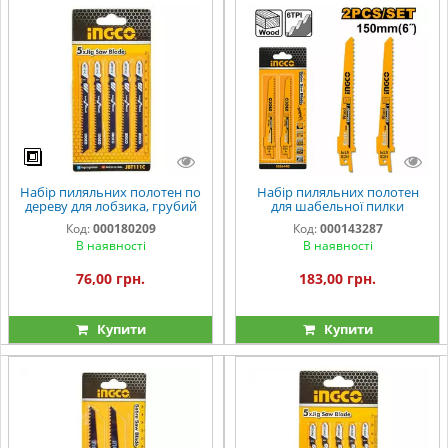
Набір пиляльних полотен по
Набір пиляльних полотен
дереву для лобзика, грубий
для шабельної пилки
різ, 5 шт. INGCO
150×19×0,9 мм 18TPI - Bi-
Код:
000180209
Код:
000143287
Metal INGCO
В наявності
В наявності
76,00 грн.
183,00 грн.
Купити
Купити