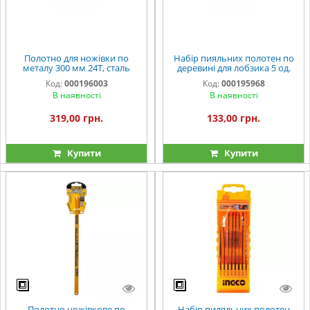
Полотно для ножівки по
Набір пияльних полотен по
металу 300 мм 24Т, сталь
деревині для лобзика 5 од.
M2+D6A (5 од.) INGCO
INGCO
Код:
000196003
Код:
000195968
INDUSTRIAL
В наявності
В наявності
319,00 грн.
133,00 грн.
Купити
Купити
Полотно ножівкове по
Набір пиляльних полотен