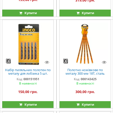
319,00 грн.
Купити
Купити
Набір пиляльних полотен по
Полотно ножівкове по
металу для лобзика 5 шт.
металу 300 мм 18Т, сталь
INGCO
M42+D6A (5 шт.) INGCO
Код:
000151951
Код:
000143425
INDUSTRIAL
В наявності
В наявності
150,00 грн.
300,00 грн.
Купити
Купити