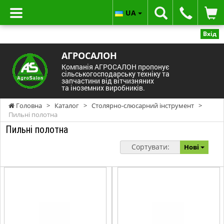
UA
Вхід
АГРОСАЛОН
Компанія АГРОСАЛОН пропонує
сільськогосподарську техніку та
запчастини від вітчизняних
та іноземних виробників.
Головна
>
Каталог
>
Столярно-слюсарний інструмент
>
Пильні полотна
Пильні полотна
Сортувати:
Нові