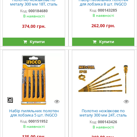
металу 300 мм 18Т, сталь
для лобзика 8 шт. INGCO
M2+D6A (5 од.) INGCO
Код:
000143285
Код:
000184680
INDUSTRIAL
В наявності
В наявності
262,00 грн.
374,00 грн.
Купити
Купити
Набір пиляльних полотен
Полотно ножівкове по
для лобзика 5 шт. INGCO
металу 300 мм 24Т, сталь
M42+D6A (5 шт.) INGCO
Код:
000151952
Код:
000143426
INDUSTRIAL
В наявності
В наявності
135,00 грн.