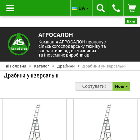
UA
Вхід
АГРОСАЛОН
Компанія АГРОСАЛОН пропонує
сільськогосподарську техніку та
запчастини від вітчизняних
та іноземних виробників.
Головна
>
Каталог
>
Драбини
>
Драбини універсальні
Драбини універсальні
Сортувати:
Нові