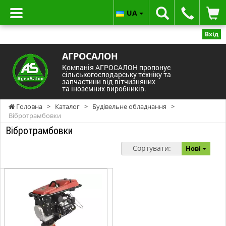
UA
Вхід
АГРОСАЛОН
Компанія АГРОСАЛОН пропонує
сільськогосподарську техніку та
запчастини від вітчизняних
та іноземних виробників.
Головна
>
Каталог
>
Будівельне обладнання
>
Вібротрамбовки
Вібротрамбовки
Сортувати:
Нові