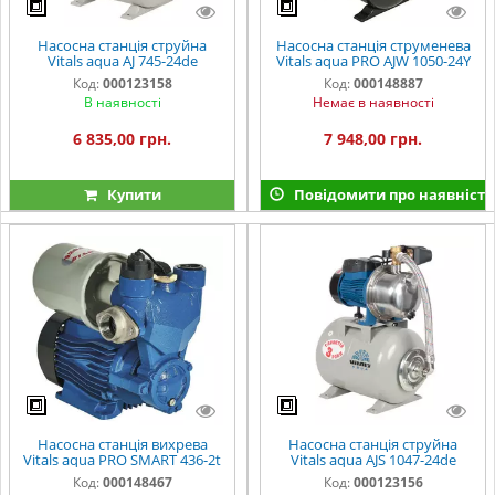
Насосна станція струйна
Насосна станція струменева
Vitals aqua AJ 745-24de
Vitals aqua PRO AJW 1050-24Y
Код:
000123158
Код:
000148887
В наявності
Немає в наявності
6 835,00 грн.
7 948,00 грн.
Купити
Повідомити про наявність
Насосна станція вихрева
Насосна станція струйна
Vitals aqua PRO SMART 436-2t
Vitals aqua AJS 1047-24de
Код:
000148467
Код:
000123156