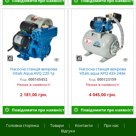
Повідомити про наявність
Повідомити про наявність
Насосна станція вихрова
Насосна станція вихрова
Vitals Aqua AVQ 220-1g
Vitals aqua APQ 433-24de
Код:
000145452
Код:
000123159
Немає в наявності
Немає в наявності
2 181,00 грн.
4 045,00 грн.
Повідомити про наявність
Повідомити про наявність
Головна сторінка
|
Товари
|
Контакти
|
Про нас
|
Відгуки