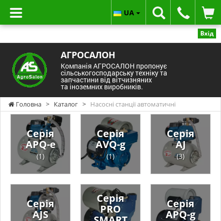
UA
Вхід
АГРОСАЛОН
Компанія АГРОСАЛОН пропонує
сільськогосподарську техніку та
запчастини від вітчизняних
та іноземних виробників.
Головна
>
Каталог
>
Насосні станції автоматичні
Серія
Серія
Серія
APQ-e
AVQ-g
AJ
(1)
(1)
(3)
Серія
Серія
Серія
PRO
AJS
APQ-g
SMART