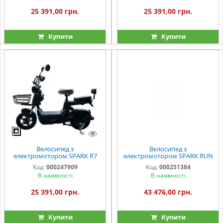
25 391,00 грн.
25 391,00 грн.
Купити
Купити
Велосипед з
Велосипед з
електромотором SPARK R7
електромотором SPARK RUN
14" 60V/800W/25Ah чорний
EVO 14" 72V/1200W/20Ah
Код:
000247909
Код:
000251384
синій
В наявності
В наявності
25 391,00 грн.
43 476,00 грн.
Купити
Купити