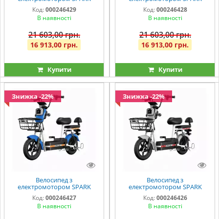
BEAM 14" 48V/400W/12Ah
BEAM 14" 48V/400W/12Ah
Код:
000246429
Код:
000246428
Темно-синій
Бежевий
В наявності
В наявності
21 603,00 грн.
21 603,00 грн.
16 913,00 грн.
16 913,00 грн.
Купити
Купити
Знижка -22%
Знижка -22%
Велосипед з
Велосипед з
електромотором SPARK
електромотором SPARK
BEAM 14" 48V/400W/12Ah
BEAM 14" 48V/400W/12Ah
Код:
000246427
Код:
000246426
Синій
Сірий
В наявності
В наявності