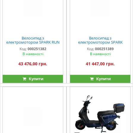
Велосипед з
Велосипед з
електромотором SPARK RUN
електромотором SPARK
EVO 14" 72V/1200W/20Ah
BOOST EVO 14"
Код:
000251382
Код:
000251389
чорний
72V/1200W/20Ah бірюзовий
В наявності
В наявності
43 476,00 грн.
41 447,00 грн.
Купити
Купити