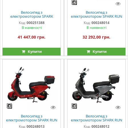
Велосипед з
Велосипед з
електромотором SPARK
електромотором SPARK RUN
BOOST EVO 14"
14" 60V/1000W/25Ah синій
Код:
000251388
Код:
000248014
72V/1200W/20Ah білий
В наявності
В наявності
41 447,00 грн.
32 292,00 грн.
Купити
Купити
Велосипед з
Велосипед з
електромотором SPARK RUN
електромотором SPARK RUN
14" 60V/1000W/25Ah
14" 60V/1000W/25Ah сірий
Код:
000248013
Код:
000248012
червоний