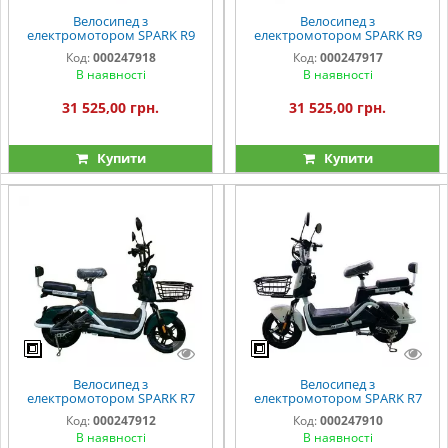
Велосипед з
Велосипед з
електромотором SPARK R9
електромотором SPARK R9
14" 60V/800W/20Ah LiFePO4
14" 60V/800W/20Ah LiFePO4
Код:
000247918
Код:
000247917
білий
чорний
В наявності
В наявності
31 525,00 грн.
31 525,00 грн.
Купити
Купити
Велосипед з
Велосипед з
електромотором SPARK R7
електромотором SPARK R7
14" 60V/800W/25Ah зелений
14" 60V/800W/25Ah білий
Код:
000247912
Код:
000247910
В наявності
В наявності