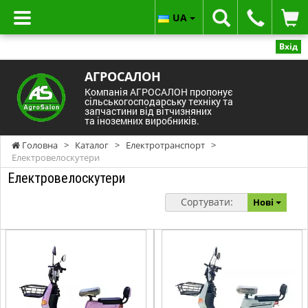
UA
Вхід
АГРОСАЛОН
Компанія АГРОСАЛОН пропонує
сільськогосподарську техніку та
запчастини від вітчизняних
та іноземних виробників.
Головна
>
Каталог
>
Електротранспорт
>
Електровелоскутери
Електровелоскутери
Сортувати:
Нові