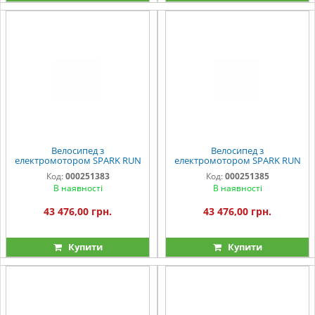
Велосипед з
Велосипед з
електромотором SPARK RUN
електромотором SPARK RUN
EVO 14" 72V/1200W/20Ah
EVO 14" 72V/1200W/20Ah
Код:
000251383
Код:
000251385
сірий
зелений
В наявності
В наявності
43 476,00 грн.
43 476,00 грн.
Купити
Купити