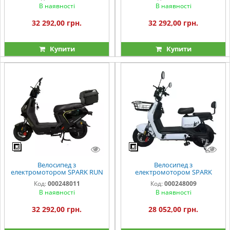
В наявності
В наявності
32 292,00 грн.
32 292,00 грн.
Купити
Купити
Велосипед з
Велосипед з
електромотором SPARK RUN
електромотором SPARK
14" 60V/1000W/25Ah чорний
SCOUT 14" 60V/1000W/25Ah
Код:
000248011
Код:
000248009
білий
В наявності
В наявності
32 292,00 грн.
28 052,00 грн.