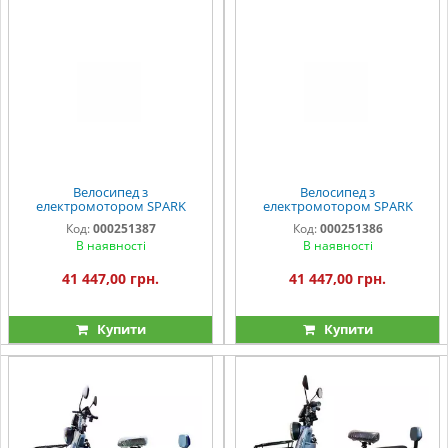
Велосипед з
Велосипед з
електромотором SPARK
електромотором SPARK
BOOST EVO 14"
BOOST EVO 14"
Код:
000251387
Код:
000251386
72V/1200W/20Ah сірий з
72V/1200W/20Ah чорний із
В наявності
В наявності
бірюзовим
сірим
41 447,00 грн.
41 447,00 грн.
Купити
Купити