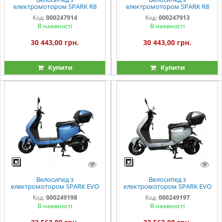
електромотором SPARK R8
електромотором SPARK R8
14" 60V/800W/20Ah LiFePO4
14" 60V/800W/20Ah LiFePO4
Код:
000247914
Код:
000247913
бежевий із червоним
чорний
В наявності
В наявності
30 443,00 грн.
30 443,00 грн.
Купити
Купити
Велосипед з
Велосипед з
електромотором SPARK EVO
електромотором SPARK EVO
14" 60V/1200W/25Ah синій
14" 60V/1200W/25Ah сірий
Код:
000249198
Код:
000249197
матовий
В наявності
В наявності