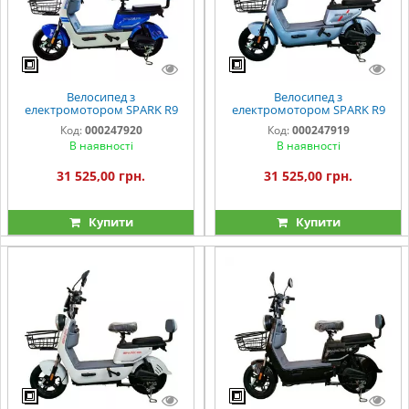
Велосипед з
Велосипед з
електромотором SPARK R9
електромотором SPARK R9
14" 60V/800W/20Ah LiFePO4
14" 60V/800W/20Ah LiFePO4
Код:
000247920
Код:
000247919
білий із синім
сірий
В наявності
В наявності
31 525,00 грн.
31 525,00 грн.
Купити
Купити