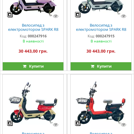
Велосипед з
Велосипед з
електромотором SPARK R8
електромотором SPARK R8
14" 60V/800W/20Ah LiFePO4
14" 60V/800W/20Ah LiFePO4
Код:
000247916
Код:
000247915
бузковий
світло-сірий
В наявності
В наявності
30 443,00 грн.
30 443,00 грн.
Купити
Купити
Велосипед з
Велосипед з