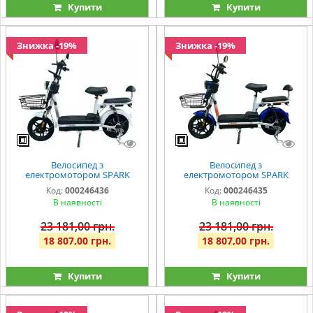
Купити
Купити
Знижка -19%
Знижка -19%
Велосипед з
Велосипед з
електромотором SPARK
електромотором SPARK
BUDDY 14" 48V/500W/12Ah
BUDDY 14" 48V/500W/12Ah
Код:
000246436
Код:
000246435
Білий
Темно-синій
В наявності
В наявності
23 181,00 грн.
23 181,00 грн.
18 807,00 грн.
18 807,00 грн.
Купити
Купити