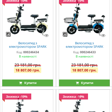
Знижка -19%
Знижка -19%
Велосипед з
Велосипед з
електромотором SPARK
електромотором SPARK
BUDDY 14" 48V/500W/12Ah
BUDDY 14" 48V/500W/12Ah
Код:
000246434
Код:
000246433
Бежевий
Синій
В наявності
В наявності
23 181,00 грн.
23 181,00 грн.
18 807,00 грн.
18 807,00 грн.
Купити
Купити
Знижка -19%
Знижка -19%