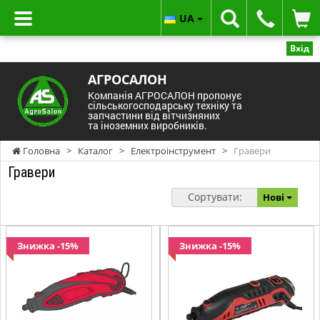
UA
Вхід
АГРОСАЛОН
Компанія АГРОСАЛОН пропонує
сільськогосподарську техніку та
запчастини від вітчизняних
та іноземних виробників.
Головна
>
Каталог
>
Електроінструмент
>
Гравери
Гравери
Сортувати:
Нові
Знижка -15%
Знижка -15%