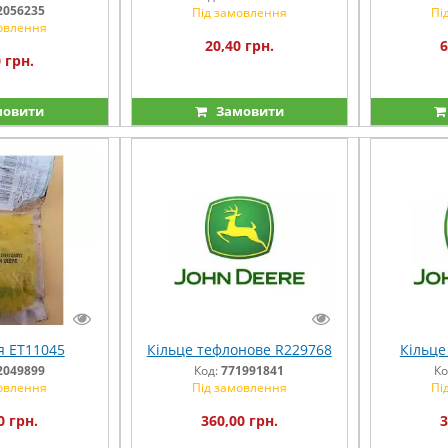
2056235
Під замовлення
Пі
овлення
20,40 грн.
6
 грн.
овити
Замовити
 ET11045
Кільце тефлонове R229768
Кільце
2049899
Код:
771991841
Ко
овлення
Під замовлення
Пі
0 грн.
360,00 грн.
3