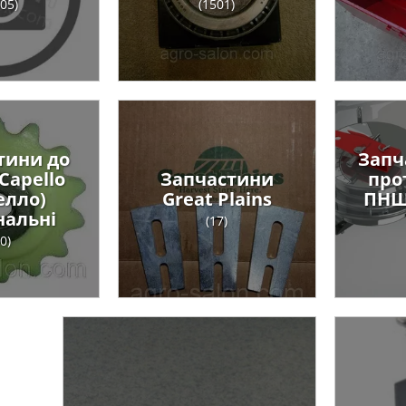
05)
(1501)
тини до
Запч
Capello
Запчастини
про
елло)
Great Plains
ПНШ
нальні
(17)
0)