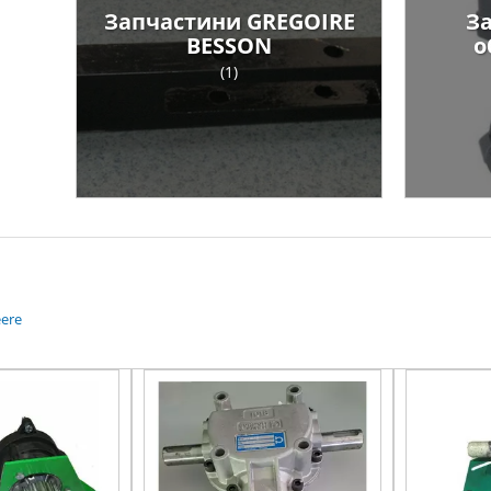
Запчастини GREGOIRE
З
BESSON
о
(1)
eere