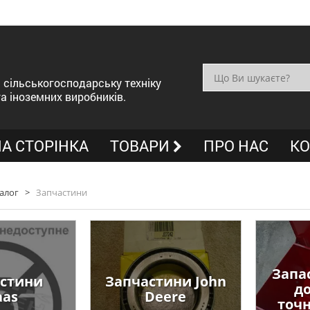
сільськогосподарську техніку
та іноземних виробників.
А СТОРІНКА
ТОВАРИ
ПРО НАС
КО
алог
>
Запчастини
Запа
стини
Запчастини John
до
aas
Deere
точн