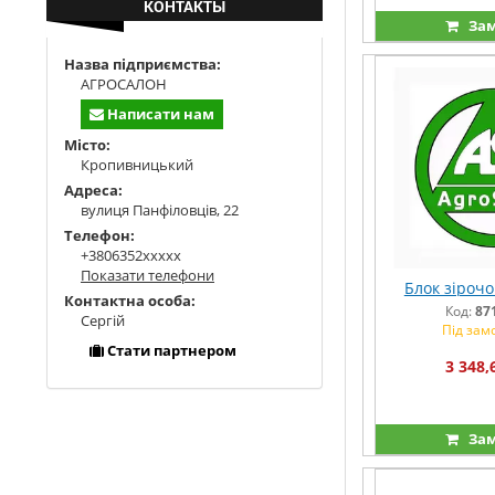
КОНТАКТЫ
Зам
Назва підприємства:
АГРОСАЛОН
Написати нам
Місто:
Кропивницький
Адреса:
вулиця Панфіловців, 22
Телефон:
+3806352xxxxx
Показати телефони
Блок зірочо
Контактна особа:
Код:
87
Сергій
Під зам
Стати партнером
3 348,
Зам