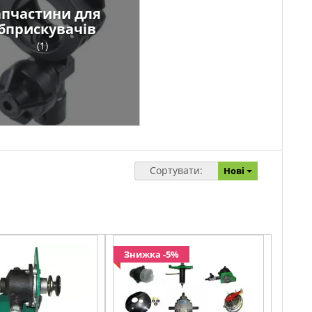
апчастини для
бприскувачів
(1)
Сортувати:
Нові
Знижка -5%