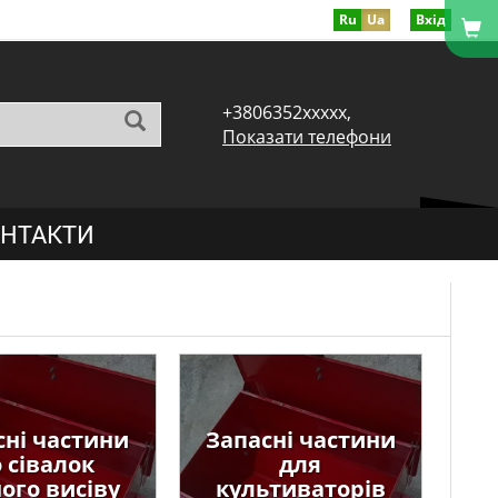
Ru
Ua
Вхід
+3806352xxxxx,
Показати телефони
НТАКТИ
сні частини
Запасні частини
 сівалок
для
ого висіву
культиваторів