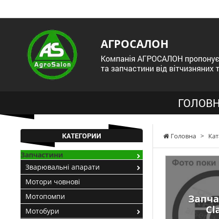
АГРОСАЛОН
Компанія АГРОСАЛОН пропонує 
та запчастини від вітчизняних 
ГОЛОВН
КАТЕГОРИИ
Головна
>
Кат
Запчастини
Зварювальні апарати
Мотори човнові
Мотопомпи
Запча
Cl
Мотобури