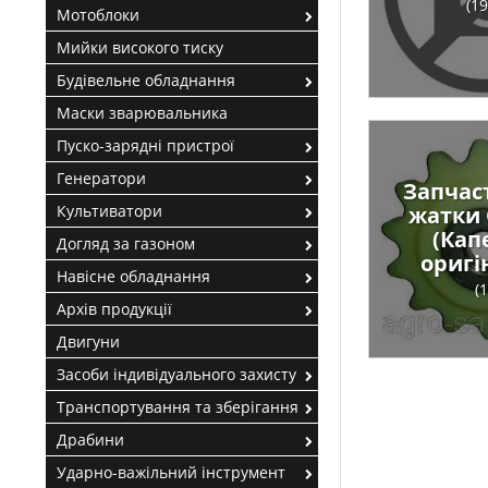
(19
Мотоблоки
Мийки високого тиску
Будівельне обладнання
Маски зварювальника
Пуско-зарядні пристрої
Генератори
Запчас
Культиватори
жатки 
(Кап
Догляд за газоном
оригі
Навісне обладнання
(1
Архів продукції
Двигуни
Засоби індивідуального захисту
Транспортування та зберігання
Драбини
Ударно-важільний інструмент