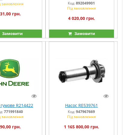
Код:
892049901
д замовлення
Під замовлення
31,00 грн.
4 020,00 грн.
Замовити
Замовити
 гумове R214422
Насос RE539761
д:
771991840
Код:
947967669
д замовлення
Під замовлення
90,00 грн.
1 165 800,00 грн.