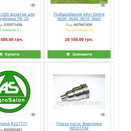
0.500 Дозатор для
Підбарабання John Deere
руйника ПК-20
9600, 9640, 9610, 9660
д:
935971458
Код:
947967458
В наявності
Під замовлення
 500,00 грн.
20 100,00 грн.
Купити
Замовити
тина R221777
Гільза насос форсунки
RE531334
д:
892050401