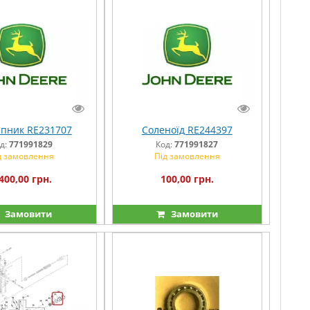
пник RE231707
Соленоїд RE244397
д:
771991829
Код:
771991827
д замовлення
Під замовлення
400,00 грн.
100,00 грн.
Замовити
Замовити