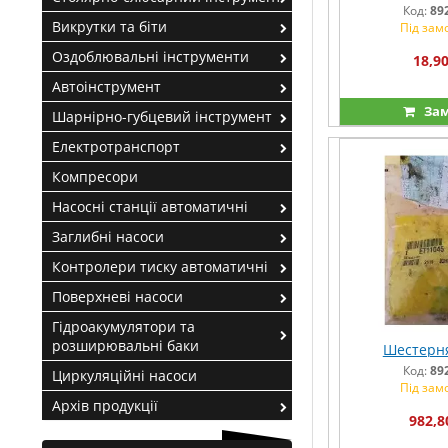
Код:
89
Викрутки та біти
Під зам
Оздоблювальні інструменти
18,90
Автоінструмент
Зам
Шарнірно-губцевий інструмент
Електротранспорт
Компресори
Насосні станції автоматичні
Заглибні насоси
Контролери тиску автоматичні
Поверхневі насоси
Гідроакумулятори та
розширювальні баки
Шестерня
Код:
89
Циркуляційні насоси
Під зам
Архів продукції
982,8