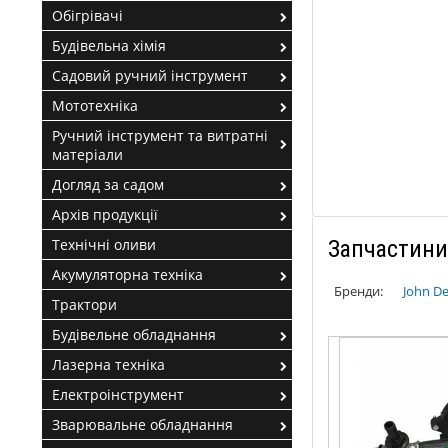
Обігрівачі
Будівельна хімія
Садовий ручний інструмент
Мототехніка
Ручний інструмент та витратні
матеріали
Догляд за садом
Архів продукції
Технічні оливи
Запчастини
Акумуляторна техніка
Бренди:
John D
Трактори
Будівельне обладнання
Лазерна техніка
Електроінструмент
Зварювальне обладнання