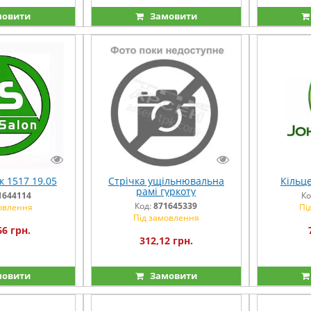
овити
Замовити
к 1517 19.05
Стрічка ущільнювальна
Кільц
рамі гуркоту
1644114
Ко
Код:
871645339
овлення
Пі
Під замовлення
66 грн.
312,12 грн.
овити
Замовити