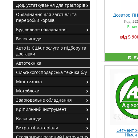
Дод. устаткування для тракторів
Обладнання для заготівлі та
Дозатор ПН
переробки кормів
Код:
52
В ная
Будівельне обладнання
від 5 90
Велосипеди
Авто із США послуги з підбору та
доставки
К
Автотехніка
Сільськогосподарська техніка б/у
Міні техніка
Мотоблоки
Зварювальне обладнання
Кріпильний інструмент
Велосипеди
Витратні матеріали
Сегмент ж
Німеч
Столярно-слюсарний інструмент