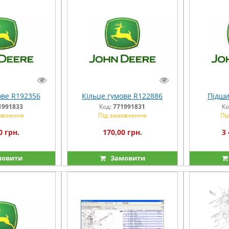
ове R192356
Кільце гумове R122886
Підши
1991833
Код:
771991831
Ко
овлення
Під замовлення
Пі
0 грн.
170,00 грн.
3 
овити
Замовити