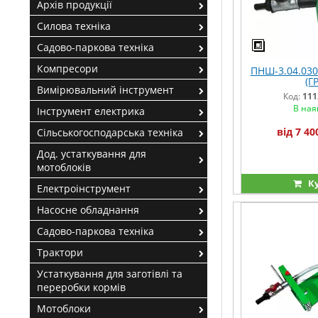
Архів продукції
Силова техніка
Садово-паркова техніка
Компресори
ПНШ-3.04.030
(Г
Вимірювальний інструмент
Код:
111
В ная
Інструмент електрика
від 7 40
Сільськогосподарська техніка
Дод. устаткування для
мотоблоків
К
Електроінструмент
Насосне обладнання
Садово-паркова техніка
Трактори
Устаткування для заготівлі та
переробки кормів
Мотоблоки