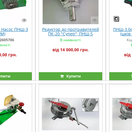
 Насос ПНШ-3
Редуктор до протравителей
ПНШ-3.04
РМ)
ПК-20 "Супер", ПНШ-5
(шків
"Господар" и погрузчиков
2605706
В наявності
Ко
НЗ-60
вності
від 14 000,00 грн.
0,00 грн.
від
упити
Купити