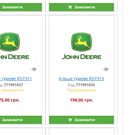
Замовити
Замовити
е гумове R57311
Кільце гумове R57313
д:
771991837
Код:
771991835
д замовлення
Під замовлення
75,00 грн.
198,00 грн.
Замовити
Замовити