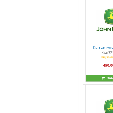
Кільце гум
Код:
77
Під зам
450,0
Зам