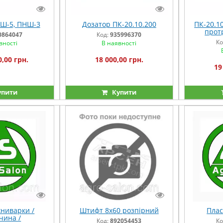
Ш-5, ПНШ-3
Дозатор ПК-20.10.200
ПК-20.1
прот
0864047
Код:
935996370
Ко
вності
В наявності
0,00 грн.
18 000,00 грн.
19
упити
Купити
ниварки /
Штифт 8х60 розпірний
Плас
чина /
Код:
892054453
Ко