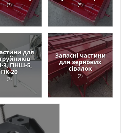
(3)
(5)
астини для
Запасні частини
труйників
для зернових
-3, ПНШ-5,
сівалок
ПК-20
(2)
(7)