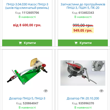
ПНШ-3.04.030 Насос ПНШ-3
Запчастини до протруйників
(шків під клинчатый ремінь)
ПНШ-3, ПШН-5, ПК-20
Код:
1112605706
Код:
613402343
В наявності
В наявності
від 8 600,00 грн.
999,00 грн.
949,05 грн.
Купити
Купити
Дозатор ПНШ-5, ПНШ-3
Дозатор ПК-20.10.200
Код:
520864047
Код:
935996370
В наявності
В наявності