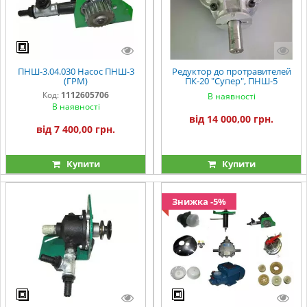
ПНШ-3.04.030 Насос ПНШ-3
Редуктор до протравителей
(ГРМ)
ПК-20 "Супер", ПНШ-5
"Господар" и погрузчиков
Код:
1112605706
В наявності
НЗ-60
В наявності
від 14 000,00 грн.
від 7 400,00 грн.
Купити
Купити
Знижка -5%