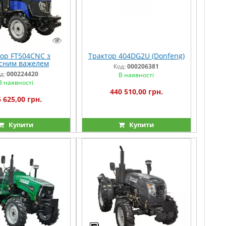
ор FT504CNC з
Трактор 404DG2U (Donfeng)
сним важелем
Код:
000206381
д:
000224420
В наявності
В наявності
440 510,00 грн.
 625,00 грн.
Купити
Купити