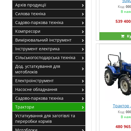
504
Архів продукції
Код:
00
В ная
Силова техніка
539 400
Садово-паркова техніка
Компресори
К
Вимірювальний інструмент
Інструмент електрика
Сільськогосподарська техніка
Дод. устаткування для
мотоблоків
Електроінструмент
Насосне обладнання
Садово-паркова техніка
Трактор 
Трактори
Код:
00
Устаткування для заготівлі та
В ная
переробки кормів
480 965
Мотоблоки