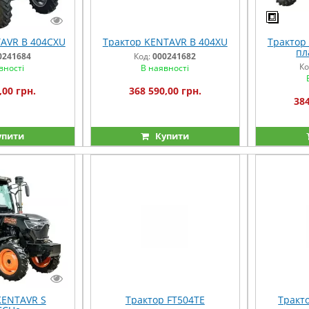
AVR B 404CXU
Трактор KENTAVR B 404XU
Трактор
пл
0241684
Код:
000241682
ор
Ко
вності
В наявності
,00 грн.
368 590,00 грн.
384
упити
Купити
KENTAVR S
Трактор FT504TE
Тракт