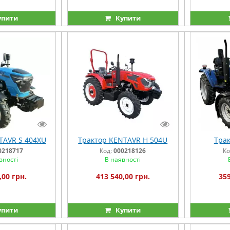
упити
Купити
TAVR S 404XU
Трактор KENTAVR H 504U
Трак
0218717
Код:
000218126
Ко
вності
В наявності
,00 грн.
413 540,00 грн.
359
упити
Купити