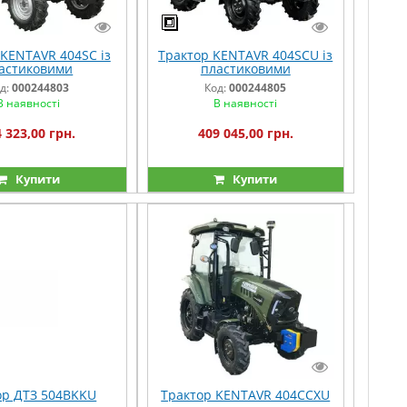
 KENTAVR 404SC із
Трактор KENTAVR 404SCU із
астиковими
пластиковими
ганайзерами
органайзерами
д:
000244803
Код:
000244805
В наявності
В наявності
 323,00 грн.
409 045,00 грн.
Купити
Купити
ор ДТЗ 504BKKU
Трактор KENTAVR 404CCXU