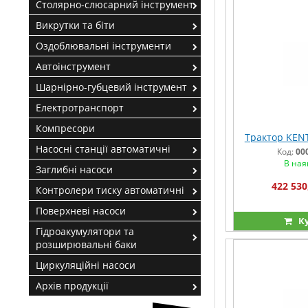
Столярно-слюсарний інструмент
Викрутки та біти
Оздоблювальні інструменти
Автоінструмент
Шарнірно-губцевий інструмент
Електротранспорт
Компресори
Трактор KEN
Насосні станції автоматичні
Код:
00
В ная
Заглибні насоси
422 530
Контролери тиску автоматичні
Поверхневі насоси
К
Гідроакумулятори та
розширювальні баки
Циркуляційні насоси
Архів продукції