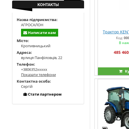
КОНТАКТЫ
Назва підприємства:
АГРОСАЛОН
Трактор KEN
Написати нам
Код:
00
Місто:
В ная
Кропивницький
485 460
Адреса:
вулиця Панфіловців, 22
Телефон:
+3806352xxxxx
К
Показати телефони
Контактна особа:
Сергій
Стати партнером