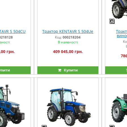
TAVR S 504CU
Трактор KENTAVR S 504Uе
Тракт
вино
0218128
Код:
000218204
Ко
вності
В наявності
,00 грн.
409 045,00 грн.
786
упити
Купити