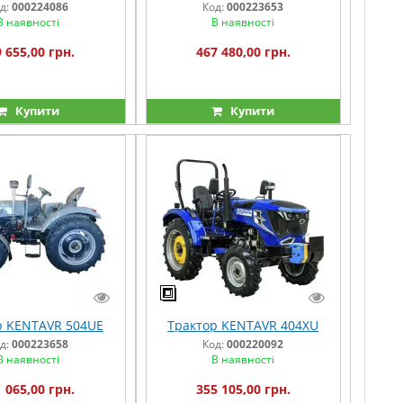
д:
000224086
Код:
000223653
В наявності
В наявності
 655,00 грн.
467 480,00 грн.
Купити
Купити
р KENTAVR 504UE
Трактор KENTAVR 404XU
д:
000223658
Код:
000220092
В наявності
В наявності
 065,00 грн.
355 105,00 грн.