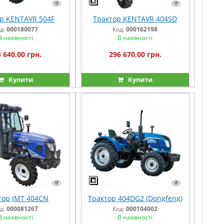
р KENTAVR 504F
Трактор KENTAVR 404SD
д:
000180077
Код:
000162198
В наявності
В наявності
 640,00 грн.
296 670,00 грн.
Купити
Купити
тор JMT 404CN
Трактор 404DG2 (Dongfeng)
д:
000081267
Код:
000104002
В наявності
В наявності