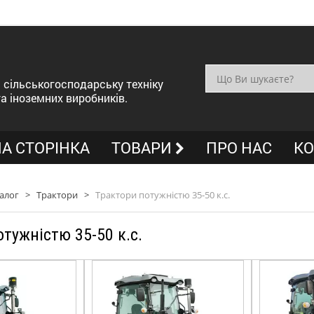
сільськогосподарську техніку
та іноземних виробників.
А СТОРІНКА
ТОВАРИ
ПРО НАС
КО
алог
>
Трактори
>
Трактори потужністю 35-50 к.с.
тужністю 35-50 к.с.