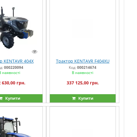
р KENTAVR 404X
Трактор KENTAVR F404XU
д:
000220094
Код:
000214674
В наявності
В наявності
 630,00 грн.
337 125,00 грн.
Купити
Купити