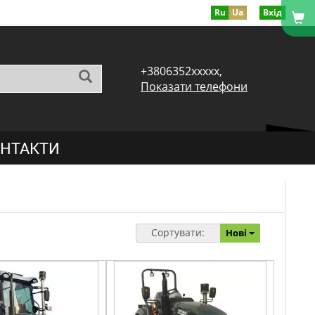
Ru
Ua
Вхід
+3806352xxxxx,
Показати телефони
НТАКТИ
Сортувати:
Нові