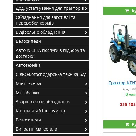
Дод. устаткування для тракторів
К
Обладнання для заготівлі та
переробки кормів
Будівельне обладнання
Велосипеди
Авто із США послуги з підбору та
доставки
Автотехніка
Сільськогосподарська техніка б/у
Трактор KEN
Міні техніка
Код:
00
Мотоблоки
В ная
Зварювальне обладнання
355 105
Кріпильний інструмент
Велосипеди
К
Витратні матеріали