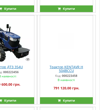
Купити
Купити
тор ДТЗ 354U
Трактор KENTAVR H
504BCCU
д:
000223456
Код:
000223458
В наявності
В наявності
 600,00 грн.
791 120,00 грн.
Купити
Купити