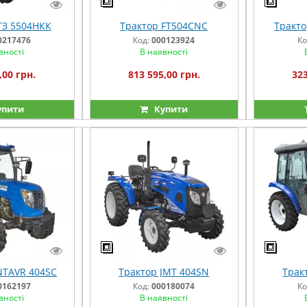
ТЗ 5504НКК
Трактор FT504CNC
Тракто
0217476
Код:
000123924
Ко
вності
В наявності
,00 грн.
813 595,00 грн.
323
упити
Купити
NTAVR 404SC
Трактор JMT 404SN
Трак
0162197
Код:
000180074
Ко
вності
В наявності