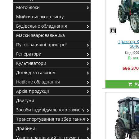
Мотоблоки
Мийки високого тиску
Будівельне обладнання
Маски зварювальника
Трактор 
Пуско-зарядні пристрої
504
Код:
00
Генератори
В ная
Культиватори
566 370
Догляд за газоном
Навісне обладнання
К
Архів продукції
Двигуни
Засоби індивідуального захисту
Транспортування та зберігання
Драбини
Ударно-важільний інструмент