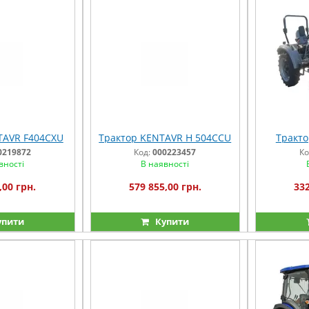
TAVR F404CXU
Трактор KENTAVR H 504ССU
Тракто
0219872
Код:
000223457
Ко
вності
В наявності
,00 грн.
579 855,00 грн.
332
упити
Купити