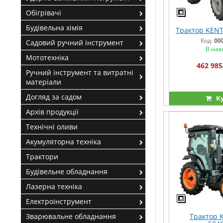
Обігрівачі
Будівельна хімія
Трактор KENT
Код:
00
Садовий ручний інструмент
В ная
Мототехніка
462 985
Ручний інструмент та витратні
матеріали
Догляд за садом
К
Архів продукції
Технічні оливи
Акумуляторна техніка
Трактори
Будівельне обладнання
Лазерна техніка
Електроінструмент
Зварювальне обладнання
Трактор 