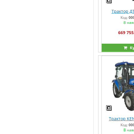
Трактор Д
Код:
00
В ная
669 755
К
Трактор KE
Код:
00
В ная