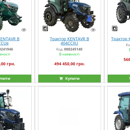
KENTAVR B
Трактор KENTAVR B
Трактор 
CCUe
404CCXU
Ко
0241946
Код:
000245140
вності
В наявності
566
,00 грн.
494 450,00 грн.
упити
Купити