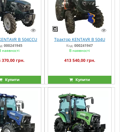
KENTAVR B 504CCU
Трактор KENTAVR B 504U
д:
000241945
Код:
000241947
В наявності
В наявності
 370,00 грн.
413 540,00 грн.
Купити
Купити