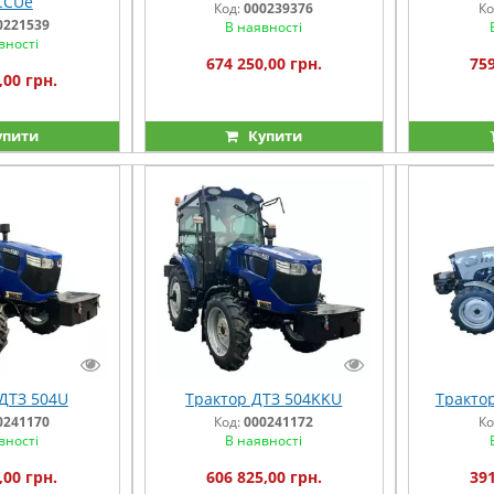
CСUе
Код:
000239376
Ко
0221539
В наявності
вності
674 250,00 грн.
759
,00 грн.
упити
Купити
ДТЗ 504U
Трактор ДТЗ 504KKU
Тракто
0241170
Код:
000241172
Ко
вності
В наявності
,00 грн.
606 825,00 грн.
391