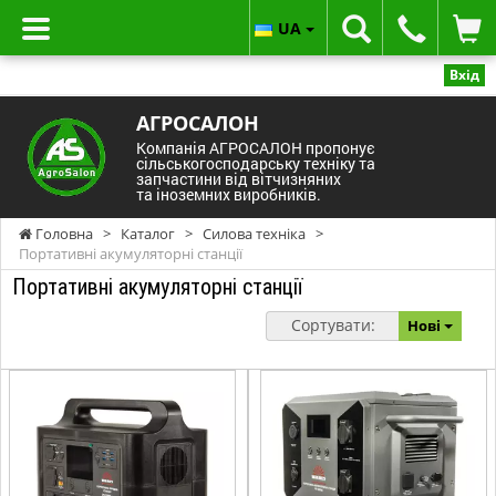
UA
Вхід
АГРОСАЛОН
Компанія АГРОСАЛОН пропонує
сільськогосподарську техніку та
запчастини від вітчизняних
та іноземних виробників.
Головна
>
Каталог
>
Силова техніка
>
Портативні акумуляторні станції
Портативні акумуляторні станції
Сортувати:
Нові