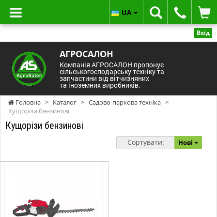
UA
Вхід
АГРОСАЛОН
Компанія АГРОСАЛОН пропонує
сільськогосподарську техніку та
запчастини від вітчизняних
та іноземних виробників.
Головна
>
Каталог
>
Садово-паркова техніка
>
Кущорізи бензинові
Кущорізи бензинові
Сортувати:
Нові