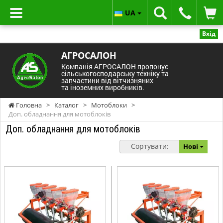
UA
Вхід
АГРОСАЛОН
Компанія АГРОСАЛОН пропонує
сільськогосподарську техніку та
запчастини від вітчизняних
та іноземних виробників.
Головна
>
Каталог
>
Мотоблоки
>
Доп. обладнання для мотоблоків
Доп. обладнання для мотоблоків
Сортувати:
Нові