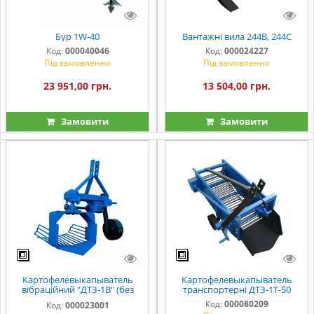
Бур 1W-40
Вантажні вила 244В, 244С
Код:
000040046
Код:
000024227
Під замовлення
Під замовлення
23 951,00 грн.
13 504,00 грн.
Замовити
Замовити
Картофелевыкапыватель
Картофелевыкапыватель
вібраційний "ДТЗ-1В" (без
транспортерні ДТЗ-1Т-50
кардана)
Код:
000080209
Код:
000023001