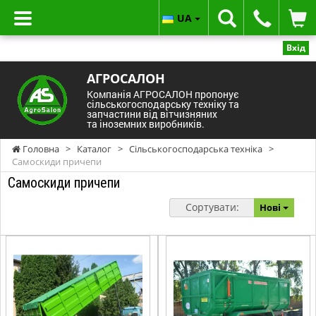
UA
Вхід
АГРОСАЛОН
Компанія АГРОСАЛОН пропонує
сільськогосподарську техніку та
запчастини від вітчизняних
та іноземних виробників.
Головна
>
Каталог
>
Сільськогосподарська техніка
>
Самоскиди причепи
Самоскиди причепи
Сортувати:
Нові