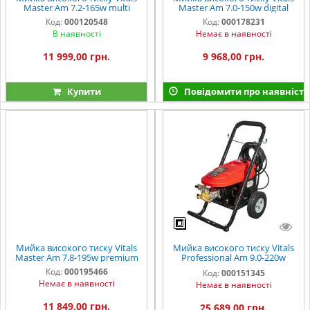
Master Am 7.2-165w multi
Master Am 7.0-150w digital
Код:
000120548
Код:
000178231
В наявності
Немає в наявності
11 999,00 грн.
9 968,00 грн.
Купити
Повідомити про наявність
Мийка високого тиску Vitals
Мийка високого тиску Vitals
Master Am 7.8-195w premium
Professional Am 9.0-220w
commercial
Код:
000195466
Код:
000151345
Немає в наявності
Немає в наявності
11 849,00 грн.
25 689,00 грн.