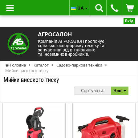
UA
Вхід
АГРОСАЛОН
Компанія АГРОСАЛОН пропонує
сільськогосподарську техніку та
запчастини від вітчизняних
та іноземних виробників.
Головна
>
Каталог
>
Садово-паркова техніка
>
Мийки високого тиску
Мийки високого тиску
Сортувати:
Нові