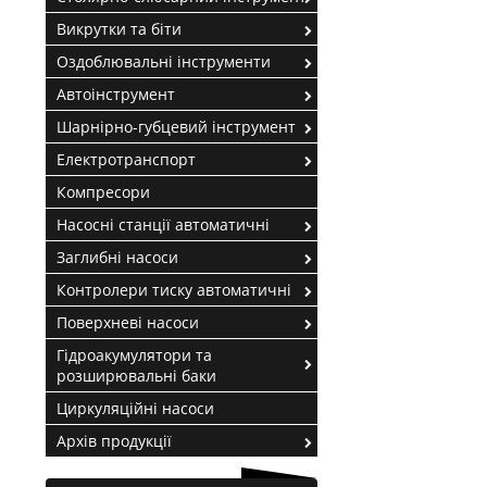
Викрутки та біти
Оздоблювальні інструменти
Автоінструмент
Шарнірно-губцевий інструмент
Електротранспорт
Компресори
Насосні станції автоматичні
Заглибні насоси
Контролери тиску автоматичні
Поверхневі насоси
Гідроакумулятори та
розширювальні баки
Циркуляційні насоси
Архів продукції