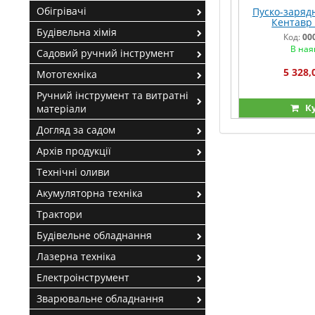
Обігрівачі
Пуско-заряд
Кентавр 
Будівельна хімія
Код:
00
В ная
Садовий ручний інструмент
5 328,
Мототехніка
Ручний інструмент та витратні
К
матеріали
Догляд за садом
Архів продукції
Технічні оливи
Акумуляторна техніка
Трактори
Будівельне обладнання
Лазерна техніка
Електроінструмент
Зварювальне обладнання