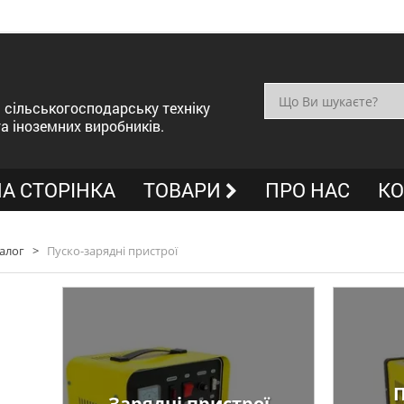
сільськогосподарську техніку
та іноземних виробників.
А СТОРІНКА
ТОВАРИ
ПРО НАС
КО
алог
>
Пуско-зарядні пристрої
П
Зарядні пристрої