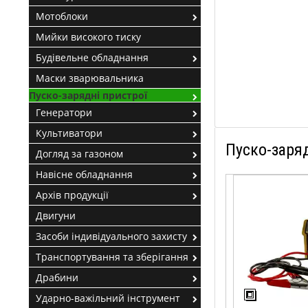
Мотоблоки
Мийки високого тиску
Будівельне обладнання
Маски зварювальника
Пуско-зарядні пристрої
Генератори
Культиватори
Пуско-заряд
Догляд за газоном
Навісне обладнання
Архів продукції
Двигуни
Засоби індивідуального захисту
Транспортування та зберігання
Драбини
Ударно-важільний інструмент