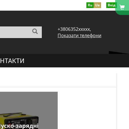
Ru
Ua
Вхід
+3806352xxxxx,
Показати телефони
НТАКТИ
уско-зарядні