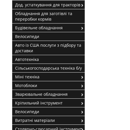
Дод. устаткування для тракторів
Обладнання для заготівлі та
переробки кормів
Будівельне обладнання
Велосипеди
Авто із США послуги з підбору та
доставки
Автотехніка
Сільськогосподарська техніка б/у
Міні техніка
Мотоблоки
Зварювальне обладнання
Кріпильний інструмент
Велосипеди
Витратні матеріали
Столярно-слюсарний інструмент