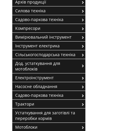
Архів продукції
Силова техніка
Садово-паркова техніка
Компресори
Вимірювальний інструмент
Інструмент електрика
Сільськогосподарська техніка
Дод. устаткування для
мотоблоків
Електроінструмент
Насосне обладнання
Садово-паркова техніка
Трактори
Устаткування для заготівлі та
переробки кормів
Мотоблоки