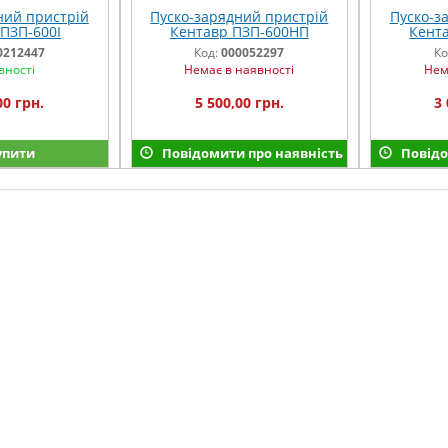
ний пристрій
Пуско-зарядний пристрій
Пуско-з
ПЗП-600І
Кентавр ПЗП-600НП
Кент
0212447
Код:
000052297
Ко
вності
Немає в наявності
Нем
00 грн.
5 500,00 грн.
3 
упити
Повідомити про наявність
Повідо