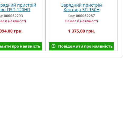
арядний пристрій
Зарядний пристрій
авр ПЗП-120НП
Кентавр ЗП-150Н
д:
000052293
Код:
000052287
ає в наявності
Немає в наявності
094,00 грн.
1 375,00 грн.
мити про наявність
Повідомити про наявність