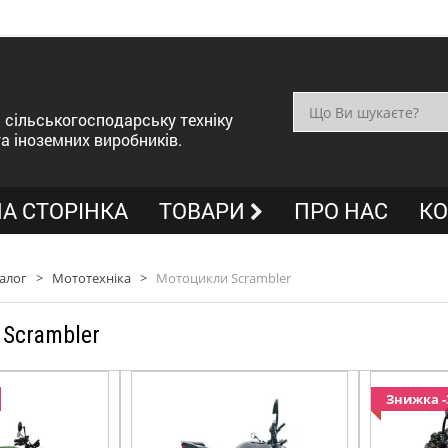
сільськогосподарську техніку
та іноземних виробників.
А СТОРІНКА
ТОВАРИ
ПРО НАС
КО
алог
>
Мототехніка
>
Мотоцикли Scrambler
Scrambler
Знижка 