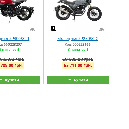
икл SP300SC-1
Мотоцикл SP250SC-2
д:
000228207
Код:
000223655
В наявності
В наявності
 693,00 грн.
69 905,00 грн.
 709,00 грн.
65 711,00 грн.
Купити
Купити