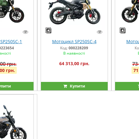
SP250SC-1
Мотоцикл SP250SC-4
Мотоц
0223654
Код:
000228209
Ко
вності
В наявності
00 грн.
64 313,00 грн.
73
00 грн.
71
упити
Купити