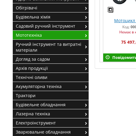
Обігрівачі
Будівельна хімія
Мотоцикл 
Садовий ручний інструмент
Код:
00
Немає в 
Мототехніка
75 497,
Ручний інструмент та витратні
матеріали
Повідомити
Догляд за садом
Архів продукції
Технічні оливи
Акумуляторна техніка
Трактори
Будівельне обладнання
Лазерна техніка
Електроінструмент
Зварювальне обладнання