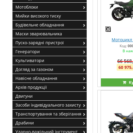
Мотоблоки
Мийки високого тиску
Будівельне обладнання
Маски зварювальника
Мотоцикл 
Пуско-зарядні пристрої
Код:
00
В ная
Генератори
Культиватори
66 568,
60 975,
Догляд за газоном
Навісне обладнання
К
Архів продукції
Двигуни
Засоби індивідуального захисту
Транспортування та зберігання
Драбини
Ударно-важільний інструмент