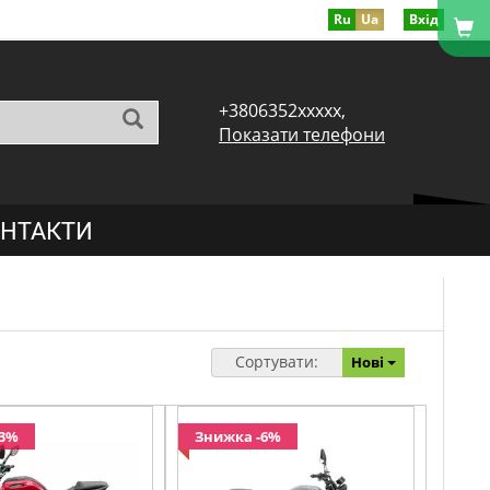
Ru
Ua
Вхід
+3806352xxxxx,
Показати телефони
НТАКТИ
Сортувати:
Нові
-3%
Знижка -6%