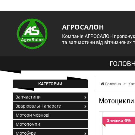
АГРОСАЛОН
Компанія АГРОСАЛОН пропонує 
та запчастини від вітчизняних 
ГОЛОВН
КАТЕГОРИИ
Головна
>
Кат
Запчастини
Мотоцикли 
Зварювальні апарати
Мотори човнові
Знижка -8%
Мотопомпи
Мотобури