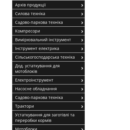
Архів продукції
Силова техніка
Садово-паркова техніка
Компресори
Вимірювальний інструмент
Інструмент електрика
Сільськогосподарська техніка
Дод. устаткування для
мотоблоків
Електроінструмент
Насосне обладнання
Садово-паркова техніка
Трактори
Устаткування для заготівлі та
переробки кормів
Мотоблоки