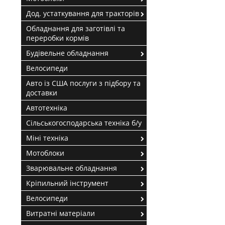
Дод. устаткування для тракторів
Обладнання для заготівлі та
переробки кормів
Будівельне обладнання
Велосипеди
Авто із США послуги з підбору та
доставки
Автотехніка
Сільськогосподарська техніка б/у
Міні техніка
Мотоблоки
Зварювальне обладнання
Кріпильний інструмент
Велосипеди
Витратні матеріали