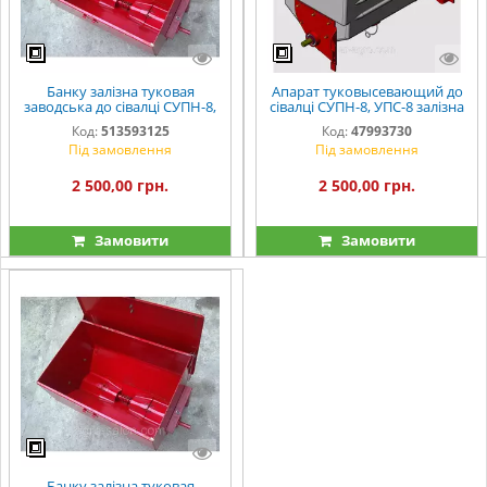
Банку залізна туковая
Апарат туковысевающий до
заводська до сівалці СУПН-8,
сівалці СУПН-8, УПС-8 залізна
УПС-8 і КРН
або пластикова банка
Код:
513593125
Код:
47993730
Під замовлення
Під замовлення
2 500,00 грн.
2 500,00 грн.
Замовити
Замовити
Банку залізна туковая