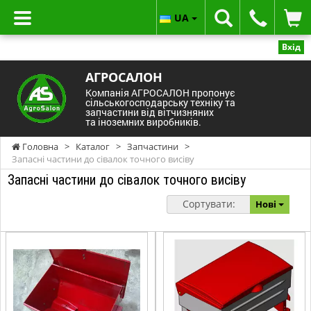
UA
Вхід
АГРОСАЛОН
Компанія АГРОСАЛОН пропонує
сільськогосподарську техніку та
запчастини від вітчизняних
та іноземних виробників.
Головна
>
Каталог
>
Запчастини
>
Запасні частини до сівалок точного висіву
Запасні частини до сівалок точного висіву
Сортувати:
Нові