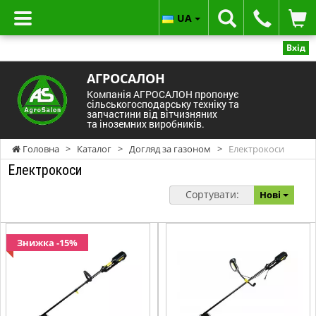
UA
Вхід
АГРОСАЛОН
Компанія АГРОСАЛОН пропонує
сільськогосподарську техніку та
запчастини від вітчизняних
та іноземних виробників.
Головна
>
Каталог
>
Догляд за газоном
>
Електрокоси
Електрокоси
Сортувати:
Нові
Знижка -15%