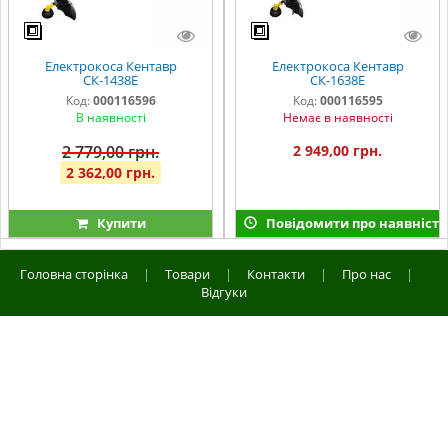
Електрокоса Кентавр
Електрокоса Кентавр
СК-1438Е
СК-1638Е
Код:
000116596
Код:
000116595
В наявності
Немає в наявності
2 779,00 грн.
2 949,00 грн.
2 362,00 грн.
Купити
Повідомити про наявність
Головна сторінка
|
Товари
|
Контакти
|
Про нас
|
Відгуки