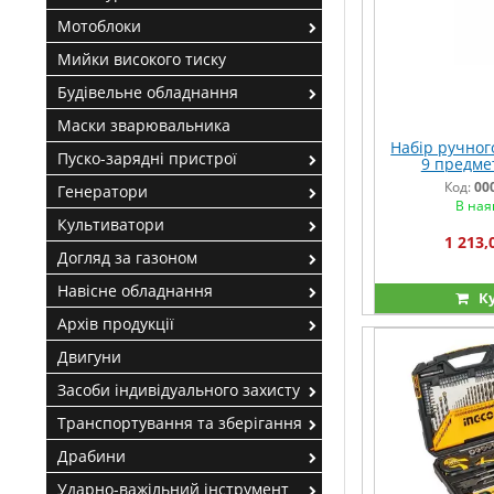
Мотоблоки
Мийки високого тиску
Будівельне обладнання
Маски зварювальника
Набір ручног
Пуско-зарядні пристрої
9 предме
Код:
00
Генератори
В ная
Культиватори
1 213,
Догляд за газоном
Навісне обладнання
К
Архів продукції
Двигуни
Засоби індивідуального захисту
Транспортування та зберігання
Драбини
Ударно-важільний інструмент