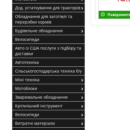
Дод. устаткування для тракторів
Повідомити
Обладнання для заготівлі та
переробки кормів
Будівельне обладнання
Велосипеди
Авто із США послуги з підбору та
доставки
Автотехніка
Сільськогосподарська техніка б/у
Міні техніка
Мотоблоки
Зварювальне обладнання
Кріпильний інструмент
Велосипеди
Витратні матеріали