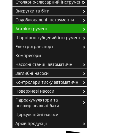
Столярно-слюсарний інструмент
Викрутки та біти
Оздоблювальні інструменти
Автоінструмент
Шарнірно-губцевий інструмент
Електротранспорт
Компресори
Насосні станції автоматичні
Заглибні насоси
Контролери тиску автоматичні
Поверхневі насоси
Гідроакумулятори та
розширювальні баки
Циркуляційні насоси
Архів продукції