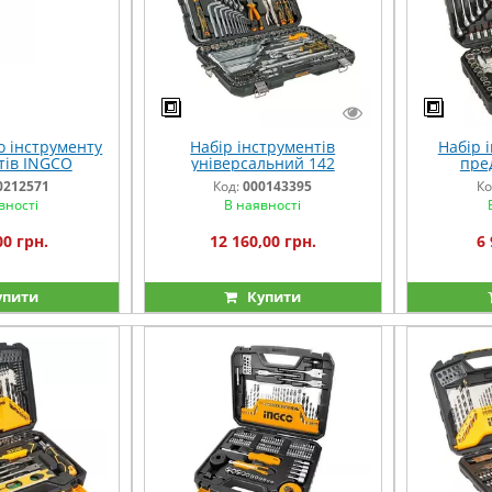
о інструменту
Набір інструментів
Набір 
тів INGCO
універсальний 142
пре
предмети INGCO
0212571
Код:
000143395
Ко
INDUSTRIAL
вності
В наявності
00 грн.
12 160,00 грн.
6 
упити
Купити