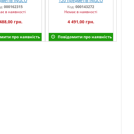
дметів INGCO
120 предметів INGCO
д:
000162315
Код:
000143272
ає в наявності
Немає в наявності
488,00 грн.
4 491,00 грн.
мити про наявність
Повідомити про наявність