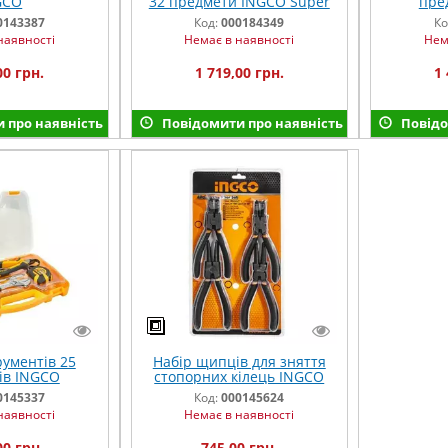
GCO
32 предмети INGCO Super
пре
Select
0143387
Код:
000184349
Ко
наявності
Немає в наявності
Нем
00 грн.
1 719,00 грн.
1 
 про наявність
Повідомити про наявність
Повідо
рументів 25
Набір щипців для зняття
ів INGCO
стопорних кілець INGCO
0145337
Код:
000145624
наявності
Немає в наявності
00 грн.
745,00 грн.