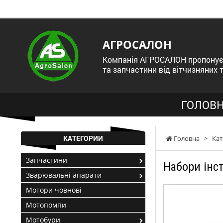
АГРОСАЛОН
Компанія АГРОСАЛОН пропонує 
та запчастини від вітчизняних 
ГОЛОВН
КАТЕГОРИИ
Головна
>
Кат
Запчастини
Набори інс
Зварювальні апарати
Мотори човнові
Мотопомпи
Мотобури