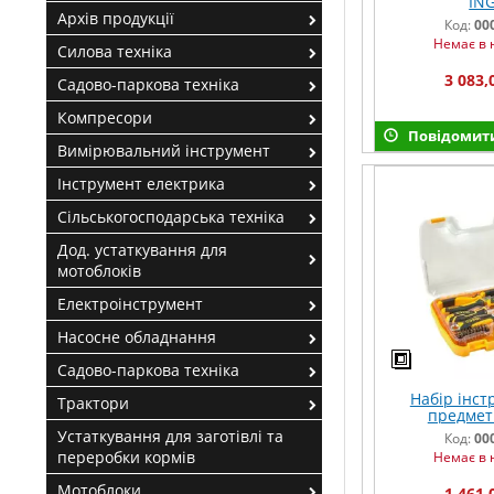
IN
Архів продукції
Код:
00
Немає в 
Силова техніка
3 083,
Садово-паркова техніка
Компресори
Повідомити
Вимірювальний інструмент
Інструмент електрика
Сільськогосподарська техніка
Дод. устаткування для
мотоблоків
Електроінструмент
Насосне обладнання
Садово-паркова техніка
Набір інст
Трактори
предмет
Устаткування для заготівлі та
Код:
00
переробки кормів
Немає в 
Мотоблоки
1 461,