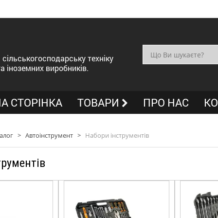
сільськогосподарську техніку
та іноземних виробників.
А СТОРІНКА
ТОВАРИ
ПРО НАС
КО
алог
>
Автоінструмент
>
Набори інструментів
трументів