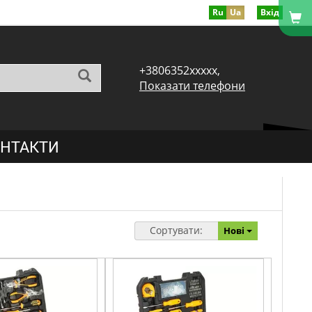
Ru
Ua
Вхід
+3806352xxxxx,
Показати телефони
НТАКТИ
Сортувати:
Нові