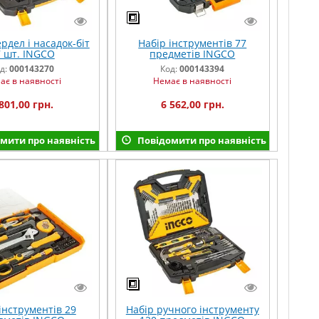
рдел і насадок-біт
Набір інструментів 77
7 шт. INGCO
предметів INGCO
INDUSTRIAL
д:
000143270
Код:
000143394
ає в наявності
Немає в наявності
801,00 грн.
6 562,00 грн.
мити про наявність
Повідомити про наявність
інструментів 29
Набір ручного інструменту