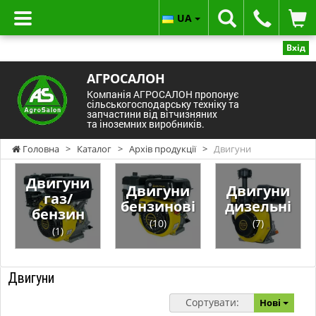
UA
Вхід
АГРОСАЛОН
Компанія АГРОСАЛОН пропонує
сільськогосподарську техніку та
запчастини від вітчизняних
та іноземних виробників.
Головна
>
Каталог
>
Архів продукції
>
Двигуни
Двигуни
Двигуни
Двигуни
газ/
бензинові
дизельні
бензин
(10)
(7)
(1)
Двигуни
Сортувати:
Нові