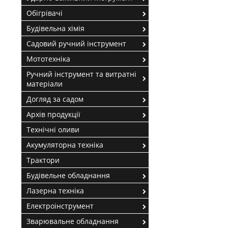
Обігрівачі
Будівельна хімія
Садовий ручний інструмент
Мототехніка
Ручний інструмент та витратні
матеріали
Догляд за садом
Архів продукції
Технічні оливи
Акумуляторна техніка
Трактори
Будівельне обладнання
Лазерна техніка
Електроінструмент
Зварювальне обладнання