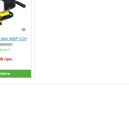
тавр МБР-52Н
0056501
вності
00 грн.
упити