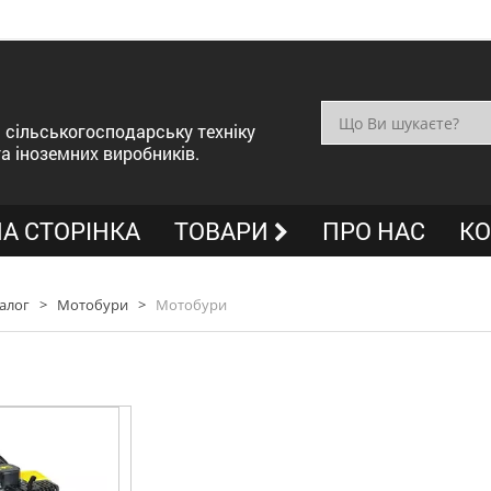
сільськогосподарську техніку
та іноземних виробників.
А СТОРІНКА
ТОВАРИ
ПРО НАС
КО
алог
>
Мотобури
>
Мотобури