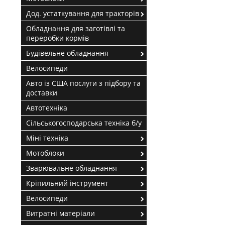
Дод. устаткування для тракторів
Обладнання для заготівлі та
переробки кормів
Будівельне обладнання
Велосипеди
Авто із США послуги з підбору та
доставки
Автотехніка
Сільськогосподарська техніка б/у
Міні техніка
Мотоблоки
Зварювальне обладнання
Кріпильний інструмент
Велосипеди
Витратні матеріали