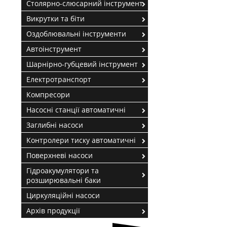
Столярно-слюсарний інструмент
Викрутки та біти
Оздоблювальні інструменти
Автоінструмент
Шарнірно-губцевий інструмент
Електротранспорт
Компресори
Насосні станції автоматичні
Заглибні насоси
Контролери тиску автоматичні
Поверхневі насоси
Гідроакумулятори та
розширювальні баки
Циркуляційні насоси
Архів продукції