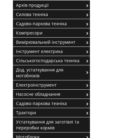
Архів продукції
Силова техніка
Садово-паркова техніка
Компресори
Вимірювальний інструмент
Інструмент електрика
Сільськогосподарська техніка
Дод. устаткування для
мотоблоків
Електроінструмент
Насосне обладнання
Садово-паркова техніка
Трактори
Устаткування для заготівлі та
переробки кормів
Мотоблоки