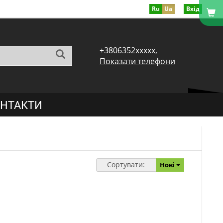
Ru
Ua
Вхід
+3806352xxxxx,
Показати телефони
НТАКТИ
Сортувати:
Нові