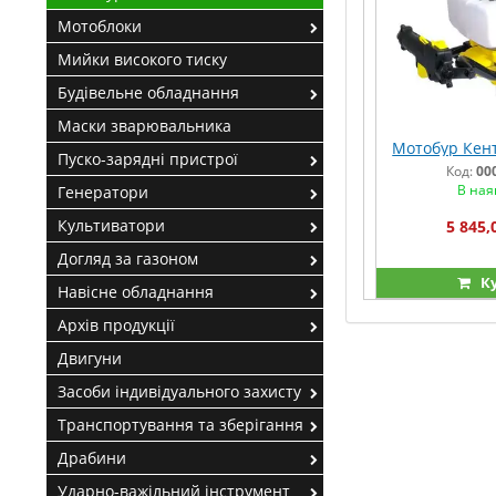
Мотоблоки
Мийки високого тиску
Будівельне обладнання
Маски зварювальника
Мотобур Кен
Пуско-зарядні пристрої
Код:
00
В ная
Генератори
Культиватори
5 845,
Догляд за газоном
К
Навісне обладнання
Архів продукції
Двигуни
Засоби індивідуального захисту
Транспортування та зберігання
Драбини
Ударно-важільний інструмент